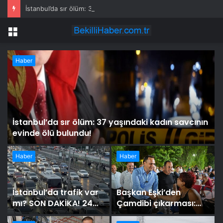
İstanbul’da sır ölüm: 37 yaşındaki kadın savcının evinde ölü bulundu!
Menü
Haber
İstanbul’da sır ölüm: 37 yaşındaki kadın savcının
evinde ölü bulundu!
Haber
Haber
İstanbul’da trafik var
Başkan Eşki’den
mı? SON DAKİKA! 24
Çamdibi çıkarması:
Temmuz Cuma hangi
“Halkımızın içinde,