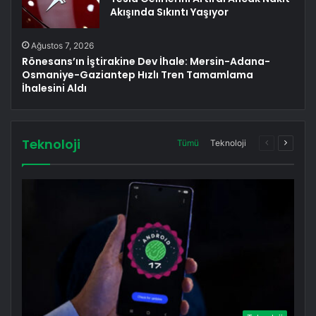
Akışında Sıkıntı Yaşıyor
Ağustos 7, 2026
Rönesans’ın İştirakine Dev İhale: Mersin-Adana-
Osmaniye-Gaziantep Hızlı Tren Tamamlama
İhalesini Aldı
Teknoloji
Önceki
Sonrak
Tümü
Teknoloji
sayfa
sayfa