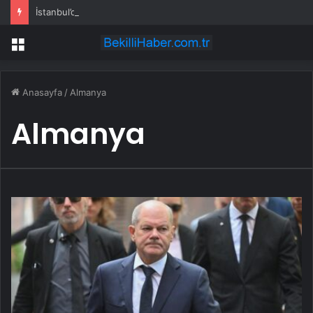
İstanbul’da sır ölüm: 37 yaşındaki kadın savcının evinde ölü bulundu!
Menü
Anasayfa
/
Almanya
Almanya