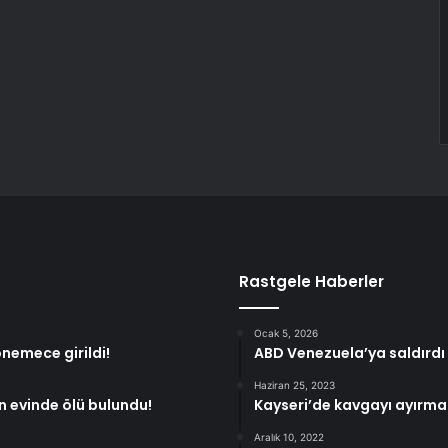
Rastgele Haberler
Ocak 5, 2026
önemece girildi!
ABD Venezuela’ya saldırdı
Haziran 25, 2023
ın evinde ölü bulundu!
Kayseri’de kavgayı ayırma
Aralık 10, 2022