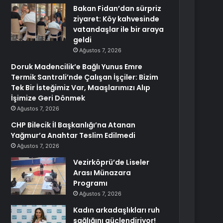
Bakan Fidan’dan sürpriz
ziyaret: Köy kahvesinde
vatandaşlar ile bir araya
geldi
Ağustos 7, 2026
Doruk Madencilik’e Bağlı Yunus Emre
Termik Santrali’nde Çalışan İşçiler: Bizim
Tek Bir İsteğimiz Var, Maaşlarımızı Alıp
İşimize Geri Dönmek
Ağustos 7, 2026
CHP Bilecik İl Başkanlığı’na Atanan
Yağmur’a Anahtar Teslim Edilmedi
Ağustos 7, 2026
Vezirköprü’de Liseler
Arası Münazara
Programı
Ağustos 7, 2026
Kadın arkadaşlıkları ruh
sağlığını güçlendiriyor!