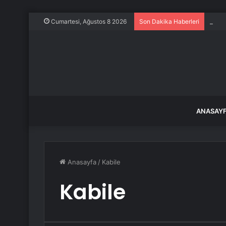
İstan
Cumartesi, Ağustos 8 2026
Son Dakika Haberleri
ANASAY
Anasayfa
/
Kabile
Kabile