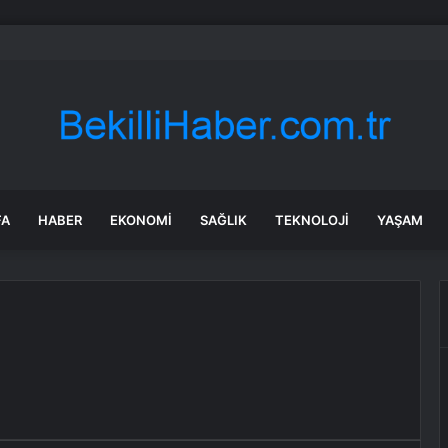
bul’da sır ölüm: 37 yaşındaki kadın savcının evinde ölü bulundu!
FA
HABER
EKONOMI
SAĞLIK
TEKNOLOJI
YAŞAM