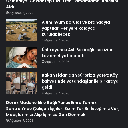
Osmaniye-Gaziantep Hızlı Tren Tamamlama İhalesini
Aldı
Ağustos 7, 2026
Alüminyum borular ve brandayla
yaptılar: Her yere kolayca
kurulabilecek
Ağustos 7, 2026
Ünlü oyuncu Aslı Bekiroğlu sekizinci
kez ameliyat olacak
Ağustos 7, 2026
Bakan Fidan’dan sürpriz ziyaret: Köy
kahvesinde vatandaşlar ile bir araya
geldi
Ağustos 7, 2026
Doruk Madencilik’e Bağlı Yunus Emre Termik
Santrali’nde Çalışan İşçiler: Bizim Tek Bir İsteğimiz Var,
Maaşlarımızı Alıp İşimize Geri Dönmek
Ağustos 7, 2026