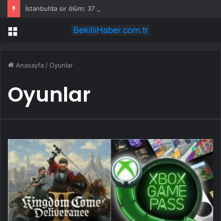
İstanbul’da sır ölüm: 37 yaşındaki kadın savcının evinde ölü bulundu!
Menü
Anasayfa
/
Oyunlar
Oyunlar