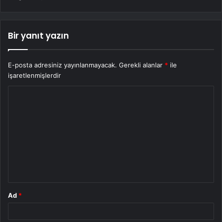
Bir yanıt yazın
E-posta adresiniz yayınlanmayacak.
Gerekli alanlar
*
ile
işaretlenmişlerdir
Y
o
r
u
m
*
Ad
*