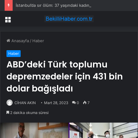
İstanbul’da sır ölüm: 37 yaşındaki kadın savcının evinde ölü bulundu!
Menü
Anasayfa
/
Haber
Haber
ABD’deki Türk toplumu
depremzedeler için 431 bin
dolar bağışladı
CİHAN AKIN
Mart 28, 2023
0
7
2 dakika okuma süresi