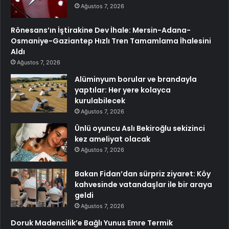
Ağustos 7, 2026
Rönesans’ın İştirakine Dev İhale: Mersin-Adana-
Osmaniye-Gaziantep Hızlı Tren Tamamlama İhalesini
Aldı
Ağustos 7, 2026
Alüminyum borular ve brandayla
yaptılar: Her yere kolayca
kurulabilecek
Ağustos 7, 2026
Ünlü oyuncu Aslı Bekiroğlu sekizinci
kez ameliyat olacak
Ağustos 7, 2026
Bakan Fidan’dan sürpriz ziyaret: Köy
kahvesinde vatandaşlar ile bir araya
geldi
Ağustos 7, 2026
Doruk Madencilik’e Bağlı Yunus Emre Termik