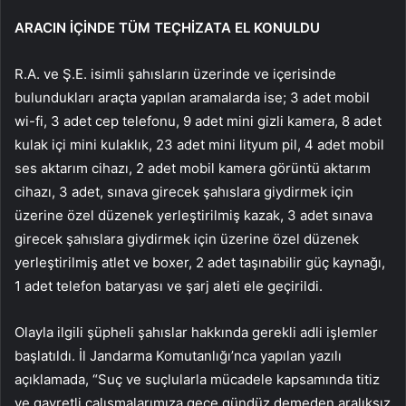
ARACIN İÇİNDE TÜM TEÇHİZATA EL KONULDU
R.A. ve Ş.E. isimli şahısların üzerinde ve içerisinde
bulundukları araçta yapılan aramalarda ise; 3 adet mobil
wi-fi, 3 adet cep telefonu, 9 adet mini gizli kamera, 8 adet
kulak içi mini kulaklık, 23 adet mini lityum pil, 4 adet mobil
ses aktarım cihazı, 2 adet mobil kamera görüntü aktarım
cihazı, 3 adet, sınava girecek şahıslara giydirmek için
üzerine özel düzenek yerleştirilmiş kazak, 3 adet sınava
girecek şahıslara giydirmek için üzerine özel düzenek
yerleştirilmiş atlet ve boxer, 2 adet taşınabilir güç kaynağı,
1 adet telefon bataryası ve şarj aleti ele geçirildi.
Olayla ilgili şüpheli şahıslar hakkında gerekli adli işlemler
başlatıldı. İl Jandarma Komutanlığı’nca yapılan yazılı
açıklamada, “Suç ve suçlularla mücadele kapsamında titiz
ve gayretli çalışmalarımıza gece gündüz demeden aralıksız