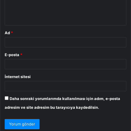
m
*
Ad
*
E-posta
*
İnternet sitesi
Daha sonraki yorumlarımda kullanılması için adım, e-posta
adresim ve site adresim bu tarayıcıya kaydedilsin.