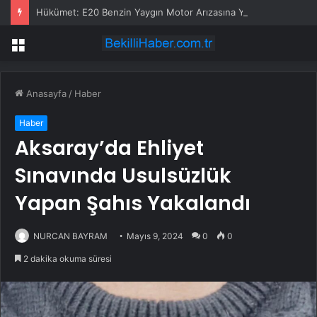
Hükümet: E20 Benzin Yaygın Motor Arızasına Yol Açmadı
Menü
Anasayfa
/
Haber
Haber
Aksaray’da Ehliyet
Sınavında Usulsüzlük
Yapan Şahıs Yakalandı
NURCAN BAYRAM
Mayıs 9, 2024
0
0
2 dakika okuma süresi