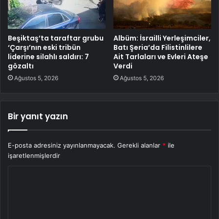
Beşiktaş’ta taraftar grubu
Albüm: İsrailli Yerleşimciler,
‘Çarşı’nın eski tribün
Batı Şeria’da Filistinlilere
liderine silahlı saldırı: 7
Ait Tarlaları ve Evleri Ateşe
gözaltı
Verdi
Ağustos 5, 2026
Ağustos 5, 2026
Bir yanıt yazın
E-posta adresiniz yayınlanmayacak.
Gerekli alanlar
*
ile
işaretlenmişlerdir
Y
o
r
u