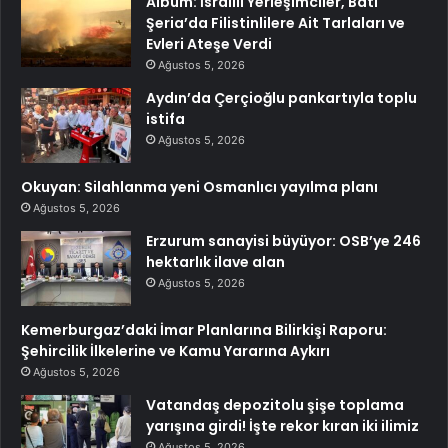
Albüm: İsrailli Yerleşimciler, Batı
Şeria’da Filistinlilere Ait Tarlaları ve
Evleri Ateşe Verdi
Ağustos 5, 2026
Aydın’da Çerçioğlu pankartıyla toplu
istifa
Ağustos 5, 2026
Okuyan: Silahlanma yeni Osmanlıcı yayılma planı
Ağustos 5, 2026
Erzurum sanayisi büyüyor: OSB’ye 246
hektarlık ilave alan
Ağustos 5, 2026
Kemerburgaz’daki İmar Planlarına Bilirkişi Raporu:
Şehircilik İlkelerine ve Kamu Yararına Aykırı
Ağustos 5, 2026
Vatandaş depozitolu şişe toplama
yarışına girdi! İşte rekor kıran iki ilimiz
Ağustos 5, 2026