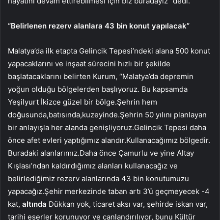
hayatını devam ettirebilmesi için biz buradayız” dedi.
“Belirlenen rezerv alanlara 43 bin konut yapılacak”
Malatya’da ilk etapta Gelincik Tepesi’ndeki alana 500 konut
yapacaklarını ve inşaat sürecini hızlı bir şekilde
başlatacaklarını belirten Kurum, “Malatya’da depremin
yoğun olduğu bölgelerden başlıyoruz. Bu kapsamda
Yeşilyurt İkizce güzel bir bölge.Şehrin hem
doğusunda,batısında,kuzeyinde.Şehrin 50 yılını planlayan
bir anlayışla her alanda genişliyoruz.Gelincik Tepesi daha
önce afet evleri yaptığımız alandır.Kullanacağımız bölgedir.
Buradaki alanlarımız.Daha önce Çamurlu ve yine Altay
Kışlası’ndan kaldırdığımız alanları kullanacağız ve
belirlediğimiz rezerv alanlarında 43 bin konutumuzu
yapacağız.Şehir merkezinde taban artı 3’ü geçmeyecek -4
kat,
altında
Dükkan yok, ticaret aksı var, şehirde iskan var,
tarihi eserler korunuyor ve canlandırılıyor, bunu Kültür