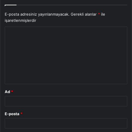
E-posta adresiniz yayınlanmayacak.
Gerekli alanlar
*
ile
işaretlenmişlerdir
Y
o
r
u
m
*
Ad
*
E-posta
*