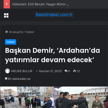
Hükümet: E20 Benzin Yaygın Motor Arızasına Yol Açmadı
Menü
Anasayfa
/
Haber
Haber
Başkan Demir, ‘Ardahan’da
yatırımlar devam edecek’
MELİKE BULUR
Haziran 21, 2023
0
12
Bir dakikadan az