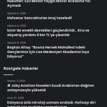
Hükümet: E20 Benzin Yaygın Motor Arızasına Yol
Açmadı
Ağustos 6, 2026
Hafsanur Sancaktutan imaj tazeledi!
Ağustos 6, 2026
İzmir’de emekli destekleri güçlendirildi… Kira ve
alışveriş yardımı 4 bin TL’ye çıkarıldı
Ağustos 6, 2026
Başkan Altay: “Bosna Hersek Mahallesi’ndeki
Gençlerimiz İçin Lise Medeniyet Akademisi İnşa
Ediyoruz”
Rastgele Haberler
Haziran 3, 2025
# Joby Aviation hisseleri Suudi Arabistan dağıtım
anlaşmasıyla yükseldi
Ocak 31, 2026
Dünyaca ünlü nöroloji uzmanı sıraladı: Hafızayı diri