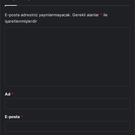
E-posta adresiniz yayınlanmayacak.
Gerekli alanlar
*
ile
işaretlenmişlerdir
Y
o
r
u
m
*
Ad
*
E-posta
*