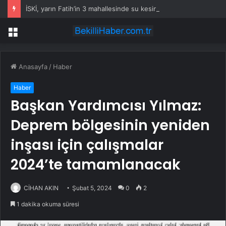
İSKİ, yarın Fatih’in 3 mahallesinde su kesintisi uygulayacak
Menü
Anasayfa
/
Haber
Haber
Başkan Yardımcısı Yılmaz:
Deprem bölgesinin yeniden
inşası için çalışmalar
2024’te tamamlanacak
CİHAN AKIN
Şubat 5, 2024
0
2
1 dakika okuma süresi