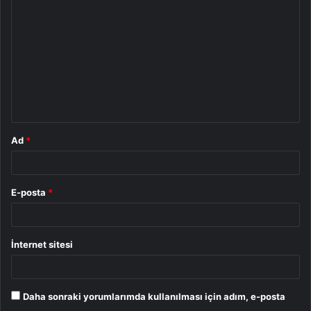
o
r
u
m
*
Ad
*
E-posta
*
İnternet sitesi
Daha sonraki yorumlarımda kullanılması için adım, e-posta