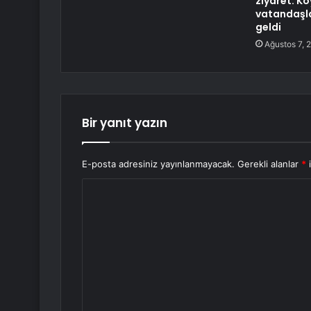
ziyaret: K
vatandaşla
geldi
Ağustos 7, 
Bir yanıt yazın
E-posta adresiniz yayınlanmayacak.
Gerekli alanlar
*
i
Y
o
r
u
m
*