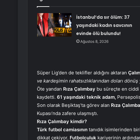
İstanbul’da sır ölüm: 37
yaşındaki kadın savcının
evinde ölü bulundu!
Ağustos 8, 2026
Süper Lig’den de teklifler aldığını aktaran
Çalı
ve kardeşimin rahatsızlıklarından doları dönü
Öte yandan
Rıza Çalımbay
bu süreçte en ciddi t
kaydetti.
61 yaşındaki teknik adam,
Persepolis’
Son olarak Beşiktaş’ta görev alan
Rıza Çalımb
Kupası’nda zafere ulaşmıştı.
Rıza Çalımbay kimdir?
Türk futbol camiasının
tanıdık isimlerinden bir
dikkat çekiyor.
Futbolculuk
kariyerinin ardınd