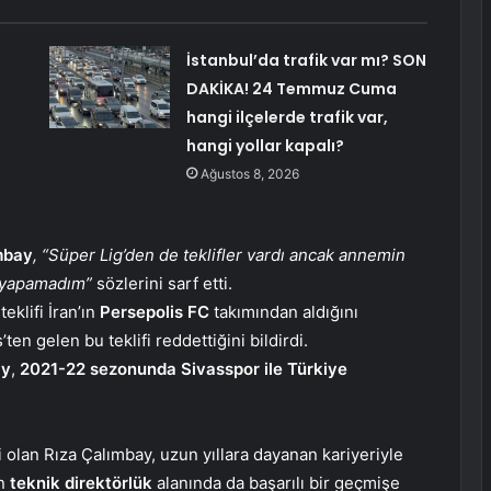
İstanbul’da trafik var mı? SON
DAKİKA! 24 Temmuz Cuma
hangi ilçelerde trafik var,
hangi yollar kapalı?
Ağustos 8, 2026
mbay
, “Süper Lig’den de teklifler vardı ancak annemin
ş yapamadım”
sözlerini sarf etti.
eklifi İran’ın
Persepolis FC
takımından aldığını
ten gelen bu teklifi reddettiğini bildirdi.
ay
,
2021-22 sezonunda Sivasspor ile Türkiye
i olan Rıza Çalımbay, uzun yıllara dayanan kariyeriyle
an
teknik
direktörlük
alanında da başarılı bir geçmişe