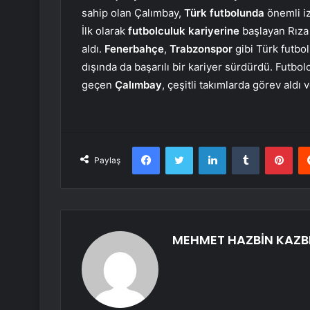
sahip olan Çalımbay,
Türk futbolunda
önemli iz
İlk olarak
futbolculuk kariyerine
başlayan Rıza
aldı.
Fenerbahçe
,
Trabzonspor
gibi Türk futb
dışında da başarılı bir kariyer sürdürdü. Futbol
geçen
Çalımbay
, çeşitli takımlarda görev aldı 
Facebook
Twitter
LinkedIn
Tumblr
Pint
Paylaş
MEHMET HAZBİN KAZB