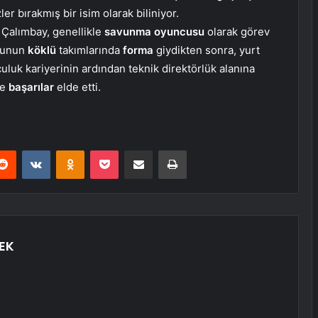
ler bırakmış bir isim olarak biliniyor.
 Çalımbay, genellikle
savunma oyuncusu
olarak görev
olunun
köklü
takımlarında
forma
giydikten sonra, yurt
culuk kariyerinin ardından teknik direktörlük alanına
ve
başarılar
elde etti.
erest
Reddit
VKontakte
Odnoklassniki
Pocket
E-Posta ile paylaş
Yazdır
EK