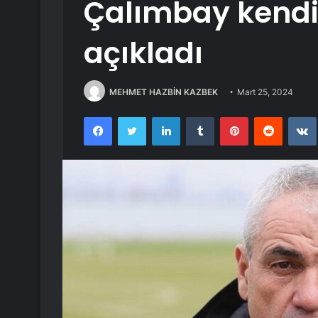
Çalımbay kendis
açıkladı
MEHMET HAZBİN KAZBEK
Mart 25, 2024
Facebook
Twitter
LinkedIn
Tumblr
Pinterest
Reddit