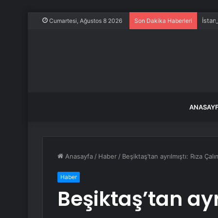
İstan
Cumartesi, Ağustos 8 2026
Son Dakika Haberleri
ANASAY
Anasayfa
/
Haber
/
Beşiktaş’tan ayrılmıştı: Rıza Çal
Haber
Beşiktaş’tan ayr