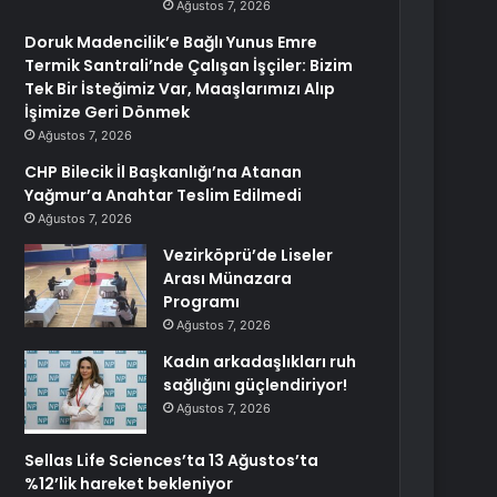
Ağustos 7, 2026
Doruk Madencilik’e Bağlı Yunus Emre
Termik Santrali’nde Çalışan İşçiler: Bizim
Tek Bir İsteğimiz Var, Maaşlarımızı Alıp
İşimize Geri Dönmek
Ağustos 7, 2026
CHP Bilecik İl Başkanlığı’na Atanan
Yağmur’a Anahtar Teslim Edilmedi
Ağustos 7, 2026
Vezirköprü’de Liseler
Arası Münazara
Programı
Ağustos 7, 2026
Kadın arkadaşlıkları ruh
sağlığını güçlendiriyor!
Ağustos 7, 2026
Sellas Life Sciences’ta 13 Ağustos’ta
%12’lik hareket bekleniyor