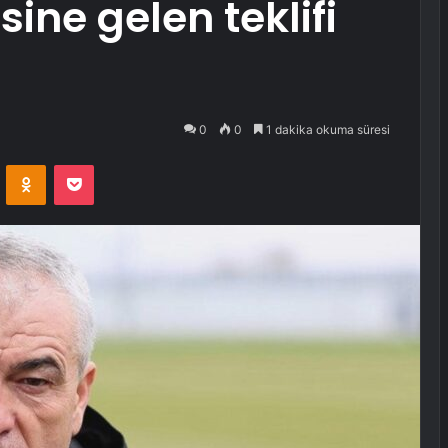
ine gelen teklifi
0
0
1 dakika okuma süresi
VKontakte
Odnoklassniki
Pocket