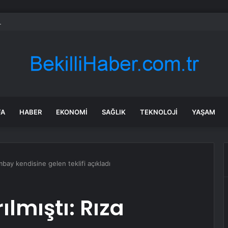
bul’da trafik var mı? SON DAKİKA! 24 Temmuz Cuma hangi ilçelerde trafik v
FA
HABER
EKONOMI
SAĞLIK
TEKNOLOJI
YAŞAM
ımbay kendisine gelen teklifi açıkladı
ılmıştı: Rıza