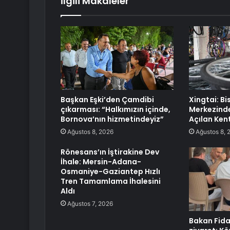
İlgili Makaleler
Başkan Eşki’den Çamdibi
Xingtai: Bi
çıkarması: “Halkımızın içinde,
Merkezinde
Bornova’nın hizmetindeyiz”
Açılan Ken
Ağustos 8, 2026
Ağustos 8, 
Rönesans’ın İştirakine Dev
İhale: Mersin-Adana-
Osmaniye-Gaziantep Hızlı
Tren Tamamlama İhalesini
Aldı
Ağustos 7, 2026
Bakan Fida