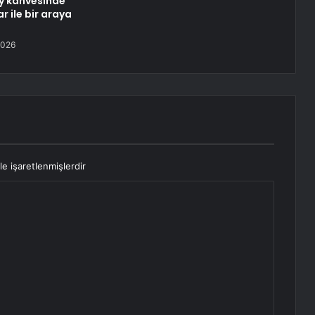
öy kahvesinde
r ile bir araya
2026
le işaretlenmişlerdir