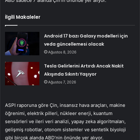
ABD sadece 7 alanda Çin’in önünde yer alıyor.
İlgili Makaleler
Android 17 bazı Galaxy modelleri için
veda güncellemesi olacak
Ağustos 8, 2026
Tesla Gelirlerini Artırdı Ancak Nakit
Akışında Sıkıntı Yaşıyor
Ağustos 7, 2026
ASPI raporuna göre Çin, insansız hava araçları, makine
öğrenimi, elektrik pilleri, nükleer enerji, kuantum
sensörleri ve ileri veri analizi, yapay zeka algoritmaları,
gelişmiş robotlar, otonom sistemler ve sentetik biyoloji
gibi birçok alanda ABD’nin önünde yer alıyor.