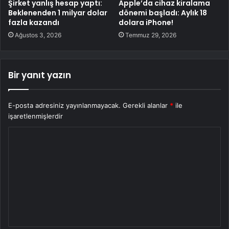
Şirket yanlış hesap yaptı:
Apple’da cihaz kiralama
Beklenenden 1 milyar dolar
dönemi başladı: Aylık 18
fazla kazandı
dolara iPhone!
Ağustos 3, 2026
Temmuz 29, 2026
Bir yanıt yazın
E-posta adresiniz yayınlanmayacak.
Gerekli alanlar
*
ile
işaretlenmişlerdir
Y
o
r
u
m
*