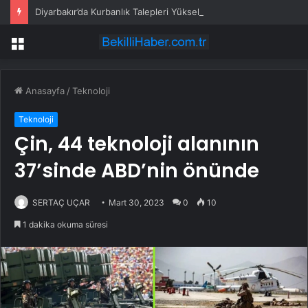
Diyarbakır’da Kurbanlık Talepleri Yükseliyor
Menü
Anasayfa
/
Teknoloji
Teknoloji
Çin, 44 teknoloji alanının
37’sinde ABD’nin önünde
SERTAÇ UÇAR
Mart 30, 2023
0
10
1 dakika okuma süresi