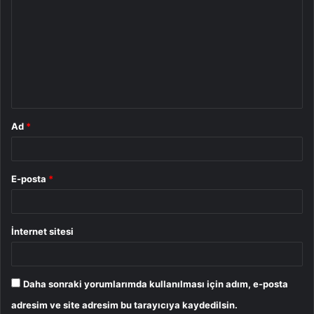
o
r
u
m
*
Ad
*
E-posta
*
İnternet sitesi
Daha sonraki yorumlarımda kullanılması için adım, e-posta
adresim ve site adresim bu tarayıcıya kaydedilsin.