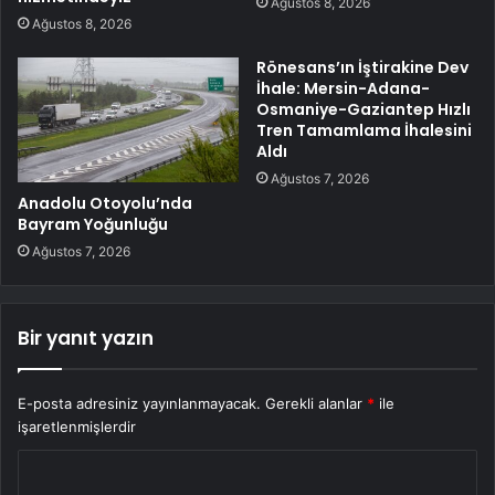
Ağustos 8, 2026
Ağustos 8, 2026
Rönesans’ın İştirakine Dev
İhale: Mersin-Adana-
Osmaniye-Gaziantep Hızlı
Tren Tamamlama İhalesini
Aldı
Ağustos 7, 2026
Anadolu Otoyolu’nda
Bayram Yoğunluğu
Ağustos 7, 2026
Bir yanıt yazın
E-posta adresiniz yayınlanmayacak.
Gerekli alanlar
*
ile
işaretlenmişlerdir
Y