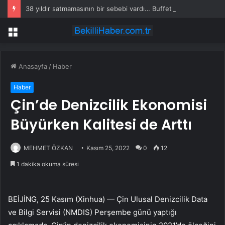
38 yıldır satmamasının bir sebebi vardı… Buffett’ın ‘favori hissesi’ zirveye çıktı
Menü
Anasayfa
/
Haber
Haber
Çin’de Denizcilik Ekonomisi
Büyürken Kalitesi de Arttı
MEHMET ÖZKAN
Kasım 25, 2022
0
12
1 dakika okuma süresi
BEİJİNG, 25 Kasım (Xinhua) — Çin Ulusal Denizcilik Data
ve Bilgi Servisi (NMDIS) Perşembe günü yaptığı