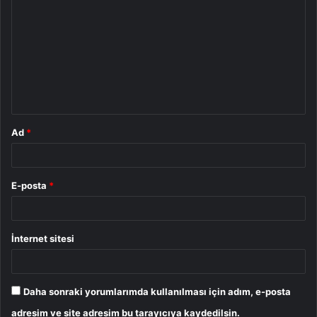
o
r
u
m
*
Ad
*
E-posta
*
İnternet sitesi
Daha sonraki yorumlarımda kullanılması için adım, e-posta
adresim ve site adresim bu tarayıcıya kaydedilsin.