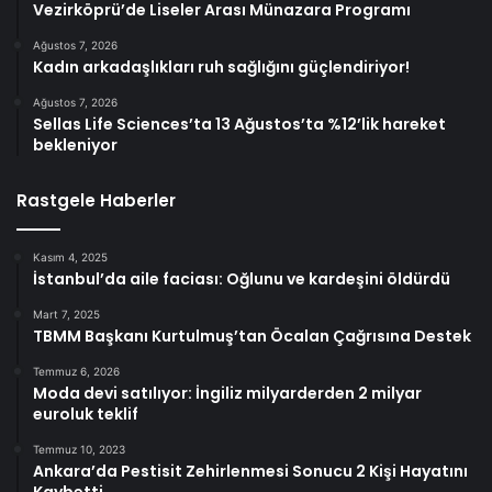
Vezirköprü’de Liseler Arası Münazara Programı
Ağustos 7, 2026
Kadın arkadaşlıkları ruh sağlığını güçlendiriyor!
Ağustos 7, 2026
Sellas Life Sciences’ta 13 Ağustos’ta %12’lik hareket
bekleniyor
Rastgele Haberler
Kasım 4, 2025
İstanbul’da aile faciası: Oğlunu ve kardeşini öldürdü
Mart 7, 2025
TBMM Başkanı Kurtulmuş’tan Öcalan Çağrısına Destek
Temmuz 6, 2026
Moda devi satılıyor: İngiliz milyarderden 2 milyar
euroluk teklif
Temmuz 10, 2023
Ankara’da Pestisit Zehirlenmesi Sonucu 2 Kişi Hayatını
Kaybetti