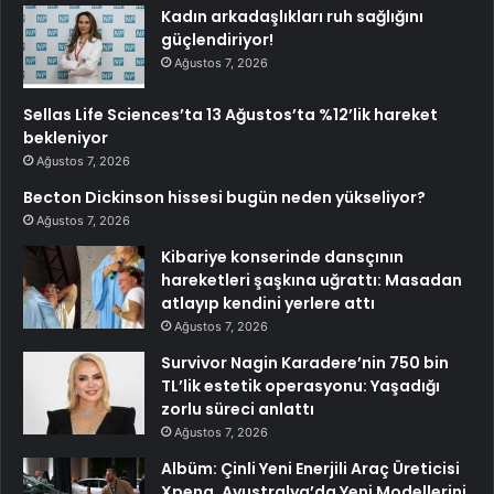
Kadın arkadaşlıkları ruh sağlığını
güçlendiriyor!
Ağustos 7, 2026
Sellas Life Sciences’ta 13 Ağustos’ta %12’lik hareket
bekleniyor
Ağustos 7, 2026
Becton Dickinson hissesi bugün neden yükseliyor?
Ağustos 7, 2026
Kibariye konserinde dansçının
hareketleri şaşkına uğrattı: Masadan
atlayıp kendini yerlere attı
Ağustos 7, 2026
Survivor Nagin Karadere’nin 750 bin
TL’lik estetik operasyonu: Yaşadığı
zorlu süreci anlattı
Ağustos 7, 2026
Albüm: Çinli Yeni Enerjili Araç Üreticisi
Xpeng, Avustralya’da Yeni Modellerini