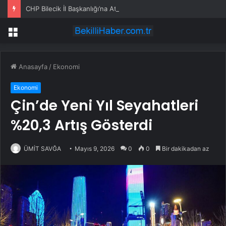
CHP Bilecik İl Başkanlığı’na Atanan Yağmur’a Anahtar Teslim Edilmedi
Menü
Anasayfa
/
Ekonomi
Ekonomi
Çin’de Yeni Yıl Seyahatleri
%20,3 Artış Gösterdi
ÜMİT SAVĞA
Mayıs 9, 2026
0
0
Bir dakikadan az