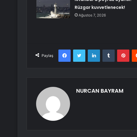
Rüzgar kuvvetlenecek!
Ağustos 7, 2026
Facebook
Twitter
LinkedIn
Tumblr
Pint
Paylaş
NURCAN BAYRAM