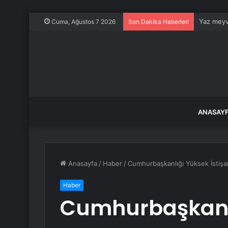
Yaz meyve
Cuma, Ağustos 7 2026
Son Dakika Haberleri
ANASAY
Anasayfa
/
Haber
/
Cumhurbaşkanlığı Yüksek İstişa
Haber
Cumhurbaşkanlı