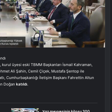
andı
a, kurul üyesi eski TBMM Başkanları İsmail Kahraman,
ehmet Ali Şahin, Cemil Çiçek, Mustafa Şentop ile
tlı, Cumhurbaşkanlığı İletişim Başkanı Fahrettin Altun
an Doğan
katıldı
.
Yaz meyvesinin kilosu 300