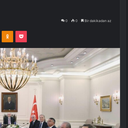
0
0
Bir dakikadan az
VKontakte
Odnoklassniki
Pocket