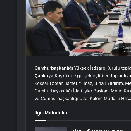
Cumhurbaşkanlığı
Yüksek İstişare Kurulu topl
Çankaya
Köşkü’nde gerçekleştirilen toplantıy
Köksal Toptan, İsmet Yılmaz, Binali Yıldırım, M
Cumhurbaşkanlığı İdari İşler Başkanı Metin Kıra
ve Cumhurbaşkanlığı Özel Kalem Müdürü Has
İlgili Makaleler
İstanbul’a poyraz uyarısı: