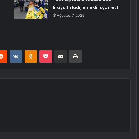
liraya fırladı, emekli isyan etti
Ağustos 7, 2026
erest
Reddit
VKontakte
Odnoklassniki
Pocket
E-Posta ile paylaş
Yazdır