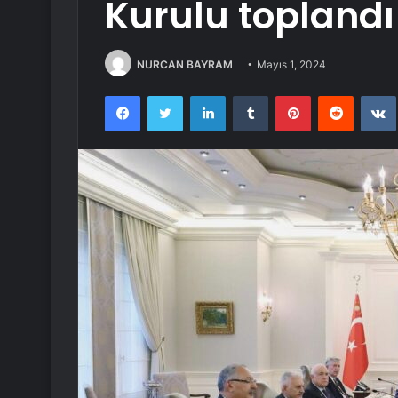
Kurulu toplandı
NURCAN BAYRAM
Mayıs 1, 2024
Facebook
Twitter
LinkedIn
Tumblr
Pinterest
Reddit