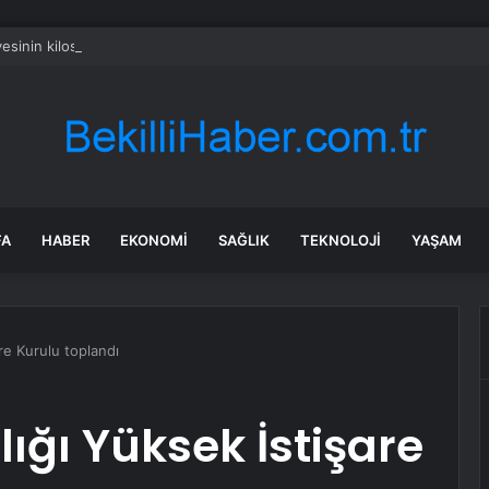
sinin kilosu 300 liraya fırladı, emekli isyan etti
FA
HABER
EKONOMI
SAĞLIK
TEKNOLOJI
YAŞAM
re Kurulu toplandı
ğı Yüksek İstişare