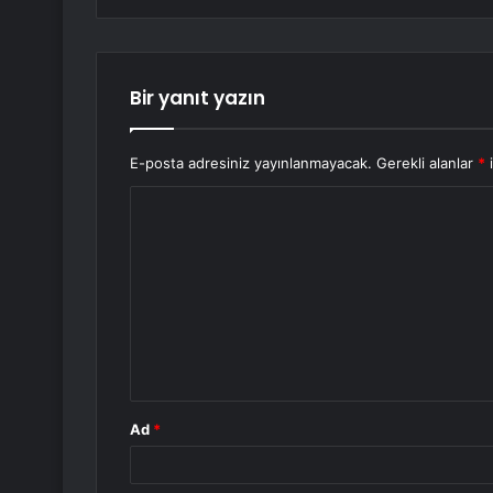
Bir yanıt yazın
E-posta adresiniz yayınlanmayacak.
Gerekli alanlar
*
i
Y
o
r
u
m
*
Ad
*