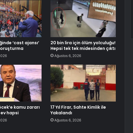
ğinde ‘cast ajansı’
20 bin lira için ölüm yolculuğu!
soruşturma
Hepsi tek tek midesinden çıktı
2026
Ağustos 6, 2026
öcek’e kamu zararı
17 Yıl Firar, Sahte Kimlik ile
ev hapsi
Yakalandı
2026
Ağustos 6, 2026