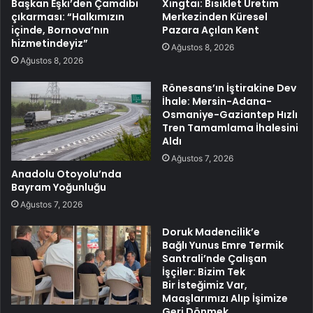
Başkan Eşki’den Çamdibi
Xingtai: Bisiklet Üretim
çıkarması: “Halkımızın
Merkezinden Küresel
içinde, Bornova’nın
Pazara Açılan Kent
hizmetindeyiz”
Ağustos 8, 2026
Ağustos 8, 2026
Rönesans’ın İştirakine Dev
İhale: Mersin-Adana-
Osmaniye-Gaziantep Hızlı
Tren Tamamlama İhalesini
Aldı
Ağustos 7, 2026
Anadolu Otoyolu’nda
Bayram Yoğunluğu
Ağustos 7, 2026
Doruk Madencilik’e
Bağlı Yunus Emre Termik
Santrali’nde Çalışan
İşçiler: Bizim Tek
Bir İsteğimiz Var,
Maaşlarımızı Alıp İşimize
Geri Dönmek