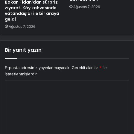
Bakan Fidan’dan sürpriz
Ağustos 7, 2026
ziyaret: Köy kahvesinde
vatandaşlar ile bir araya
geldi
Ağustos 7, 2026
Bir yanıt yazın
E-posta adresiniz yayınlanmayacak.
Gerekli alanlar
*
ile
işaretlenmişlerdir
Y
o
r
u
m
*