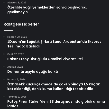
Ağustos 8, 2026
Özellikle yağlı yemeklerden sonra başlıyorsa,
gecikmeyin
Rastgele Haberler
Haziran 20, 2025
JD.com’un Lojistik Şirketi Suudi Arabistan’da Ekspres
Teslimata Başladı
Ocak 12, 2026
Bakan Ersoy Divriği Ulu Camii’ni Ziyaret Etti
Aralık 2, 2025
Damar tıraşıyla ayağa kalktı
Haziran 3, 2024
Özhaseki: Küçükçekmece’de çöken binaya 1,5 kaçak
kat eklendiği, deniz kumu kullanıldığı tespit edildi
Temmuz 3, 2026
Fatoş Pınar Türker’den İBB duruşmasında çıplak arama
iddiası