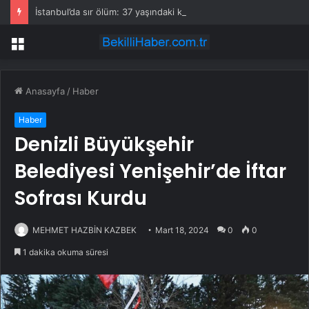
İstanbul’da sır ölüm: 37 yaşındaki kadın savcının evinde ölü bulundu!
Menü
Anasayfa
/
Haber
Haber
Denizli Büyükşehir
Belediyesi Yenişehir’de İftar
Sofrası Kurdu
MEHMET HAZBİN KAZBEK
Mart 18, 2024
0
0
1 dakika okuma süresi