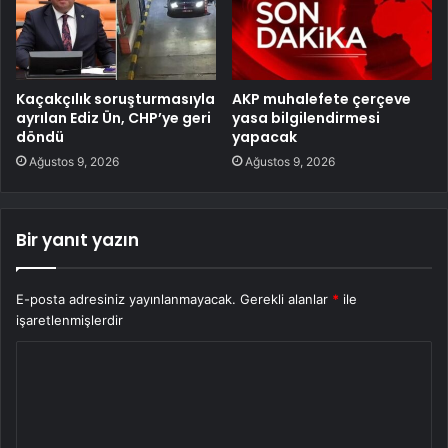
Kaçakçılık soruşturmasıyla
AKP muhalefete çerçeve
ayrılan Ediz Ün, CHP’ye geri
yasa bilgilendirmesi
döndü
yapacak
Ağustos 9, 2026
Ağustos 9, 2026
Bir yanıt yazın
E-posta adresiniz yayınlanmayacak.
Gerekli alanlar
*
ile
işaretlenmişlerdir
Y
o
r
u