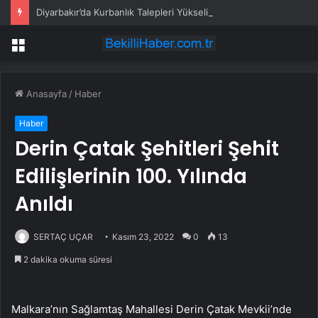
Diyarbakır’da Kurbanlık Talepleri Yükseliyor
Menü
Anasayfa
/
Haber
Haber
Derin Çatak Şehitleri Şehit
Edilişlerinin 100. Yılında
Anıldı
SERTAÇ UÇAR
Kasım 23, 2022
0
13
2 dakika okuma süresi
Malkara’nın Sağlamtaş Mahallesi Derin Çatak Mevkii’nde