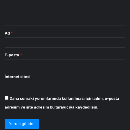
m
*
Ad
*
E-posta
*
İnternet sitesi
Daha sonraki yorumlarımda kullanılması için adım, e-posta
adresim ve site adresim bu tarayıcıya kaydedilsin.