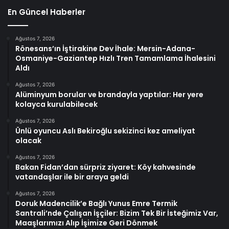
En Güncel Haberler
Ağustos 7, 2026
Rönesans’ın İştirakine Dev İhale: Mersin-Adana-
Osmaniye-Gaziantep Hızlı Tren Tamamlama İhalesini
Aldı
Ağustos 7, 2026
Alüminyum borular ve brandayla yaptılar: Her yere
kolayca kurulabilecek
Ağustos 7, 2026
Ünlü oyuncu Aslı Bekiroğlu sekizinci kez ameliyat
olacak
Ağustos 7, 2026
Bakan Fidan’dan sürpriz ziyaret: Köy kahvesinde
vatandaşlar ile bir araya geldi
Ağustos 7, 2026
Doruk Madencilik’e Bağlı Yunus Emre Termik
Santrali’nde Çalışan İşçiler: Bizim Tek Bir İsteğimiz Var,
Maaşlarımızı Alıp İşimize Geri Dönmek