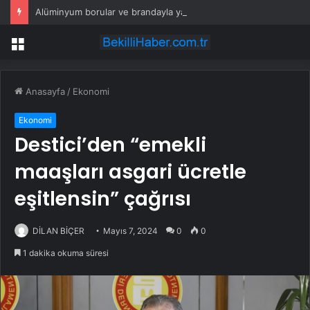
Alüminyum borular ve brandayla yaptılar: Her yere kolayca kurulabilecek
Menü
Anasayfa
/
Ekonomi
Ekonomi
Destici’den “emekli
maaşları asgari ücretle
eşitlensin” çağrısı
DİLAN BİÇER
Mayıs 7, 2024
0
0
1 dakika okuma süresi