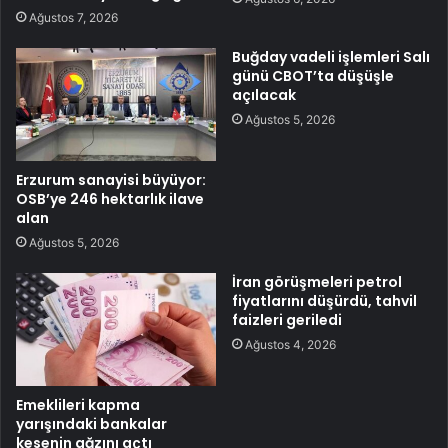
Ağustos 7, 2026
Buğday vadeli işlemleri Salı
günü CBOT’ta düşüşle
açılacak
Ağustos 5, 2026
Erzurum sanayisi büyüyor:
OSB’ye 246 hektarlık ilave
alan
Ağustos 5, 2026
İran görüşmeleri petrol
fiyatlarını düşürdü, tahvil
faizleri geriledi
Ağustos 4, 2026
Emeklileri kapma
yarışındaki bankalar
kesenin ağzını açtı