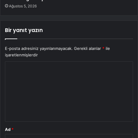
Ağustos 5, 2026
Bir yanıt yazın
E-posta adresiniz yayınlanmayacak.
Gerekli alanlar
*
ile
işaretlenmişlerdir
Y
o
r
u
m
*
Ad
*