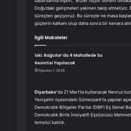
saldırılarına ilişkin, “Bizler hiçbir dönem olmad
Doğu’daki gelişmeleri yakinen takip etmeliyiz. 
süreçten geçiyoruz. Bu süreçte ne masa başla
güçlerin kalkanı olup daha sonra bir kenara atıl
İlgili Makaleler
İski: Bağcılar’da 4 Mahallede Su
Kesintisi Yapılacak
Ağustos 7, 2026
Diyarbakır
‘da 21 Mart’ta kutlanacak Nevruz kut
Yenişehir ilçesindeki Sümerpark’ta yapılan aç
Demokratik Bölgeler Partisi (DBP) Eş Genel Ba
Demokratik Birlik İnisiyatifi Eşsözcüsü Mehmet 
temsilci katıldı.