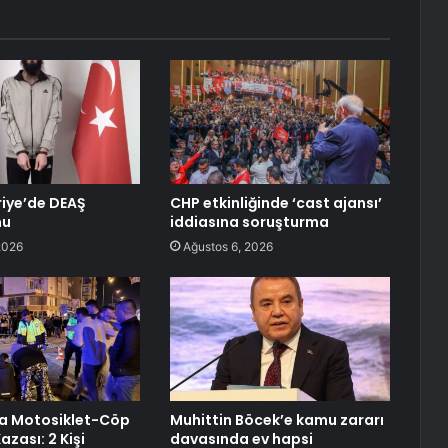
riye’de DEAŞ
CHP etkinliğinde ‘cast ajansı’
nu
iddiasına soruşturma
2026
Ağustos 6, 2026
a Motosiklet-Cöp
Muhittin Böcek’e kamu zararı
zası: 2 Kişi
davasında ev hapsi