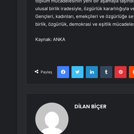
toplum mücadelesinin yeni bir aşamaya taşındığ
ulusal birlik iradesiyle, özgürlük kararlılığıyl
Gençleri, kadınları, emekçileri ve özgürlüğe s
birlik, özgürlük, demokrasi ve eşitlik mücadel
Kaynak: ANKA
Facebook
Twitter
LinkedIn
Tumblr
Pint
Paylaş
DİLAN BİÇER