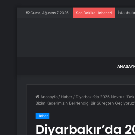
İstanbul’
Cuma, Ağustos 7 2026
Son Dakika Haberleri
ANASAY
Anasayfa
/
Haber
/
Diyarbakır’da 2026 Nevruz “Dek
Bizim Kaderimizin Belirlendiği Bir Süreçten Geçiyoruz
Haber
Diyarbakır’da 