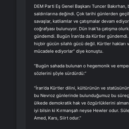
DEM Parti Eş Genel Başkanı Tuncer Bakırhan, bu
saldırılarına değindi. Çok tarihi günlerden geç
savaşlar, katliamlar ve çatışmalar devam ediyo
coğrafyası bulunuyor. Dün Irak’ta çatışma olur
gündemdi. Bugün İran’da da Kürtler gündemdi. Am
hiçbir gücün silahlı gücü değil. Kürtler hakları
mücadele ediyorlar” diye konuştu.
“Bugün sahada bulunan o hegemonik ve emperya
sözlerini şöyle sürdürdü:”
“İran’da Kürtler dilini, kültürünün ve statüsün
bu Nevroz günlerinde bulunduğumuz bu süreçte 
ülkede demokratik hak ve özgürlüklerini alman
iyi bilsin ki Kırmanşah neyse Hewler odur. Sü
Amed, Kars, Siirt odur.”