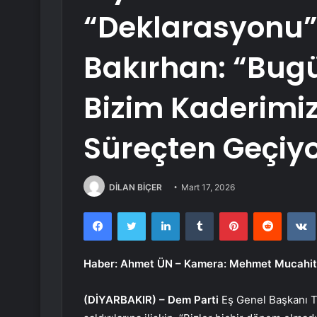
“Deklarasyonu”
Bakırhan: “Bug
Bizim Kaderimizi
Süreçten Geçiy
DİLAN BİÇER
Mart 17, 2026
Facebook
Twitter
LinkedIn
Tumblr
Pinterest
Reddit
Haber: Ahmet ÜN – Kamera: Mehmet Mucahi
(DİYARBAKIR) –
Dem Parti
Eş Genel Başkanı Tu