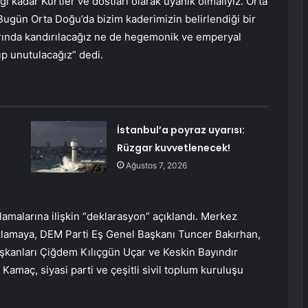
ığı kadar Kürtler ve dostları olarak uyanık olmalıyız. Orta
Bugün Orta Doğu’da bizim kaderimizin belirlendiği bir
rında kandırılacağız ne de hegemonik ve emperyal
ıp unutulacağız” dedi.
İstanbul’a poyraz uyarısı:
Rüzgar kuvvetlenecek!
Ağustos 7, 2026
lamalarına ilişkin “deklarasyon” açıklandı. Merkez
ıklamaya, DEM Parti Eş Genel Başkanı Tuncer Bakırhan,
şkanları Çiğdem Kılıçgün Uçar ve Keskin Bayındır
Kamaç, siyasi parti ve çeşitli sivil toplum kuruluşu