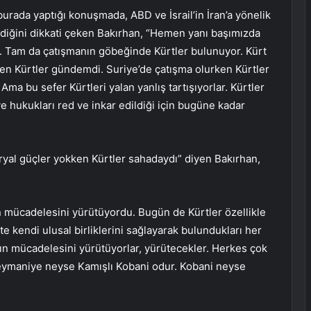
rada yaptığı konuşmada, ABD ve İsrail’in İran’a yönelik
ildiğini dikkati çeken Bakırhan, “Hemen yanı başımızda
r. Tam da çatışmanın göbeğinde Kürtler bulunuyor. Kürt
ken Kürtler gündemdi. Suriye’de çatışma olurken Kürtler
a bu sefer Kürtleri yalan yanlış tartışıyorlar. Kürtler
 ve hukukları red ve inkar edildiği için bugüne kadar
l güçler yokken Kürtler sahadaydı” diyen Bakırhan,
ün mücadelesini yürütüyordu. Bugün de Kürtler özellikle
kendi ulusal birliklerini sağlayarak bulundukları her
ın mücadelesini yürütüyorlar, yürütecekler. Herkes çok
leymaniye neyse Kamışlı Kobani odur. Kobani neyse