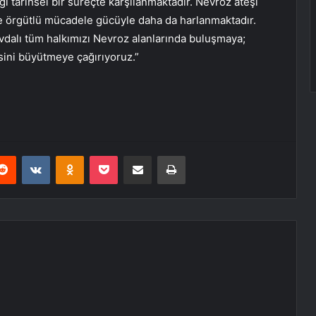
ı tarihsel bir süreçte karşılanmaktadır. Nevroz ateşi
a ve örgütlü mücadele gücüyle daha da harlanmaktadır.
evdalı tüm halkımızı Nevroz alanlarında buluşmaya;
esini büyütmeye çağırıyoruz.”
erest
Reddit
VKontakte
Odnoklassniki
Pocket
E-Posta ile paylaş
Yazdır