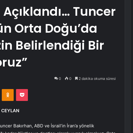
 Açıklandı… Tuncer
ün Orta Doğu’da
n Belirlendiği Bir
oruz”
0
0
2 dakika okuma süresi
VKontakte
Odnoklassniki
Pocket
t CEYLAN
ncer Bakırhan, ABD ve İsrail’in İran’a yönelik