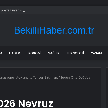
a poyraz uyarısı: Rüzgar kuvvetlenecek!
FA
HABER
EKONOMI
SAĞLIK
TEKNOLOJI
YAŞAM
larasyonu” Açıklandı… Tuncer Bakırhan: “Bugün Orta Doğu’da
”
2026 Nevruz