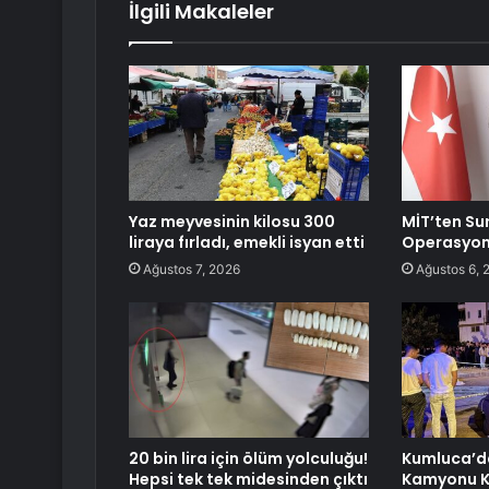
İlgili Makaleler
Yaz meyvesinin kilosu 300
MİT’ten Su
liraya fırladı, emekli isyan etti
Operasyo
Ağustos 7, 2026
Ağustos 6, 
20 bin lira için ölüm yolculuğu!
Kumluca’d
Hepsi tek tek midesinden çıktı
Kamyonu Ka