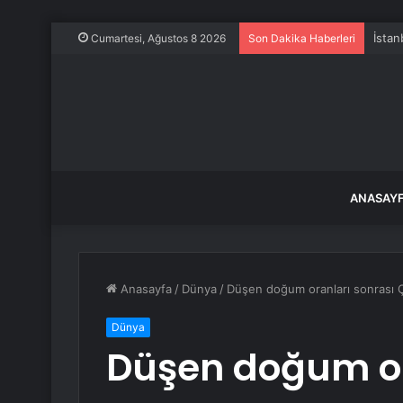
İstan
Cumartesi, Ağustos 8 2026
Son Dakika Haberleri
ANASAY
Anasayfa
/
Dünya
/
Düşen doğum oranları sonrası Çi
Dünya
Düşen doğum or