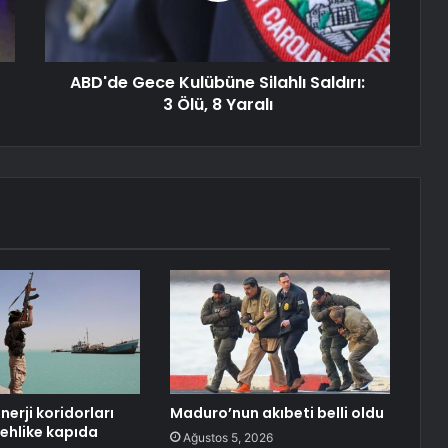
ABD'de Gece Kulübüne Silahlı Saldırı:
3 Ölü, 8 Yaralı
erji koridorları
Maduro’nun akıbeti belli oldu
tehlike kapıda
Ağustos 5, 2026