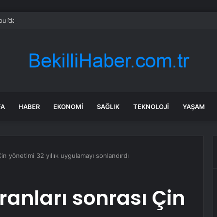
bul’da sır ölüm: 37 yaşındaki kadın savcının evinde ölü bulundu!
FA
HABER
EKONOMI
SAĞLIK
TEKNOLOJI
YAŞAM
n yönetimi 32 yıllık uygulamayı sonlandırdı
anları sonrası Çin