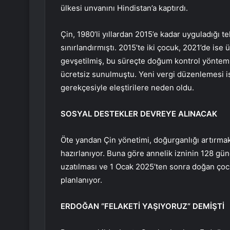
ülkesi unvanını Hindistan’a kaptırdı.
Çin, 1980’li yıllardan 2015’e kadar uyguladığı t
sınırlandırmıştı. 2015’te iki çocuk, 2021’de ise 
gevşetilmiş, bu süreçte doğum kontrol yöntemle
ücretsiz sunulmuştu. Yeni vergi düzenlemesi ise
gerekçesiyle eleştirilere neden oldu.
SOSYAL DESTEKLER DEVREYE ALINACAK
Öte yandan Çin yönetimi, doğurganlığı artırma
hazırlanıyor. Buna göre annelik izninin 128 gü
uzatılması ve 1 Ocak 2025’ten sonra doğan çocuk
planlanıyor.
ERDOĞAN “FELAKETİ YAŞIYORUZ” DEMİŞTİ