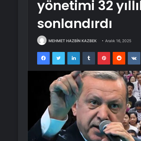
yönetimi 32 yıl
sonlandırdı
MEHMET HAZBİN KAZBEK
Aralık 16, 2025
Facebook
Twitter
LinkedIn
Tumblr
Pinterest
Reddit