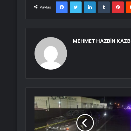
Facebook
Twitter
LinkedIn
Tumblr
Pint
Paylaş
MEHMET HAZBİN KAZB