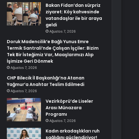
Bakan Fidan’dan sürpriz
ziyaret: Köy kahvesinde
vatandaşlar ile bir araya
geldi
Ağustos 7, 2026
Doruk Madencilik’e Bağlı Yunus Emre
Termik Santrali’nde Çalışan İşçiler: Bizim
Tek Bir İsteğimiz Var, Maaşlarımızı Alıp
İşimize Geri Dönmek
Ağustos 7, 2026
CHP Bilecik İl Başkanlığı’na Atanan
Yağmur’a Anahtar Teslim Edilmedi
Ağustos 7, 2026
Vezirköprü’de Liseler
Arası Münazara
Programı
Ağustos 7, 2026
Kadın arkadaşlıkları ruh
sağlığını güçlendiriyor!