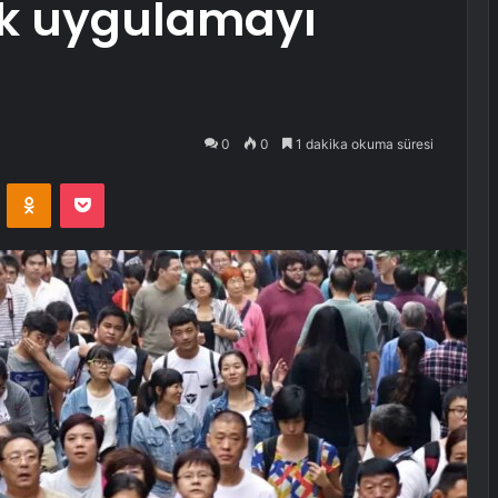
lık uygulamayı
0
0
1 dakika okuma süresi
VKontakte
Odnoklassniki
Pocket