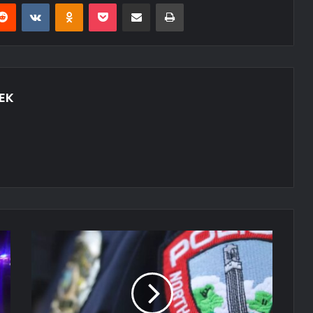
erest
Reddit
VKontakte
Odnoklassniki
Pocket
E-Posta ile paylaş
Yazdır
EK