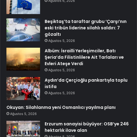
Ağustos 6, 2026
Beşiktaş’ta taraftar grubu ‘Çarşı’nın
eski tribün liderine silahlı saldırı: 7
gözaltı
Ağustos 5, 2026
Albüm: İsrailli Yerleşimciler, Batı
Şeria’da Filistinlilere Ait Tarlaları ve
Evleri Ateşe Verdi
Ağustos 5, 2026
Aydın’da Çerçioğlu pankartıyla toplu
istifa
Ağustos 5, 2026
Okuyan: Silahlanma yeni Osmanlıcı yayılma planı
Ağustos 5, 2026
Erzurum sanayisi büyüyor: OSB’ye 246
hektarlık ilave alan
Ağustos 5, 2026