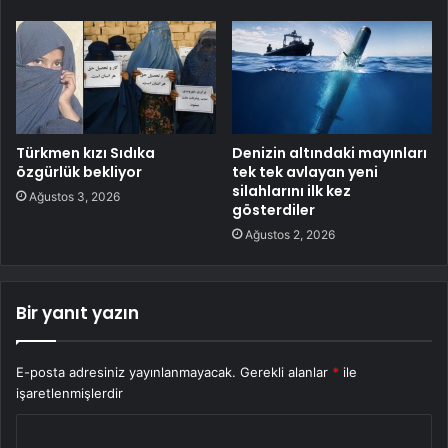
Türkmen kızı Sıdıka
Denizin altındaki mayınları
özgürlük bekliyor
tek tek avlayan yeni
silahlarını ilk kez
Ağustos 3, 2026
gösterdiler
Ağustos 2, 2026
Bir yanıt yazın
E-posta adresiniz yayınlanmayacak.
Gerekli alanlar
*
ile
işaretlenmişlerdir
Y