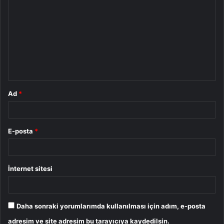
o
r
u
m
*
Ad
*
E-posta
*
İnternet sitesi
Daha sonraki yorumlarımda kullanılması için adım, e-posta
adresim ve site adresim bu tarayıcıya kaydedilsin.