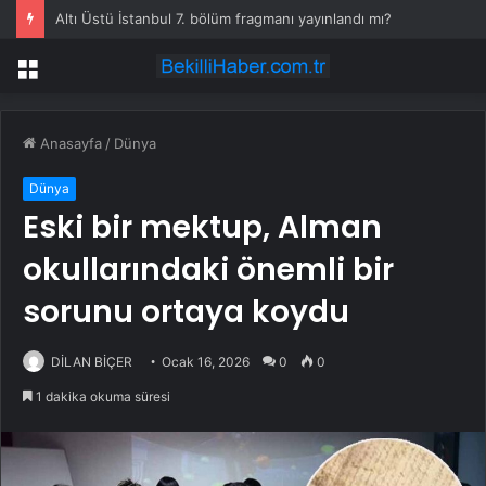
Altı Üstü İstanbul 7. bölüm fragmanı yayınlandı mı?
Menü
Anasayfa
/
Dünya
Dünya
Eski bir mektup, Alman
okullarındaki önemli bir
sorunu ortaya koydu
DİLAN BİÇER
Ocak 16, 2026
0
0
1 dakika okuma süresi