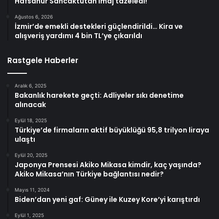
Hafsanur Sancaktutan imaj tazeledi!
Ağustos 6, 2026
İzmir’de emekli destekleri güçlendirildi… Kira ve
alışveriş yardımı 4 bin TL’ye çıkarıldı
Rastgele Haberler
Aralık 6, 2025
Bakanlık harekete geçti: Adliyeler sıkı denetime
alınacak
Eylül 18, 2025
Türkiye’de firmaların aktif büyüklüğü 95,8 trilyon liraya
ulaştı
Eylül 20, 2025
Japonya Prensesi Akiko Mikasa kimdir, kaç yaşında?
Akiko Mikasa’nın Türkiye bağlantısı nedir?
Mayıs 11, 2024
Biden’dan yeni gaf: Güney ile Kuzey Kore’yi karıştırdı
Eylül 1, 2025