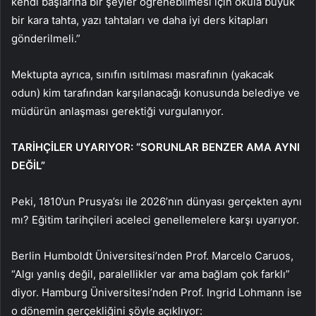
kendi başlarına bir şeyler öğrenebilmesi için okula büyük
bir kara tahta, yazı tahtaları ve daha iyi ders kitapları
gönderilmeli.”
Mektupta ayrıca, sınıfın ısıtılması masrafının (yakacak
odun) kim tarafından karşılanacağı konusunda belediye ve
müdürün anlaşması gerektiği vurgulanıyor.
TARİHÇİLER UYARIYOR: “SORUNLAR BENZER AMA AYNI
DEĞİL”
Peki, 1810’un Prusya’sı ile 2026’nın dünyası gerçekten aynı
mı? Eğitim tarihçileri aceleci genellemelere karşı uyarıyor.
Berlin Humboldt Üniversitesi’nden Prof. Marcelo Caruos,
“Algı yanlış değil, paralellikler var ama bağlam çok farklı”
diyor. Hamburg Üniversitesi’nden Prof. Ingrid Lohmann ise
o dönemin gerçekliğini şöyle açıklıyor: