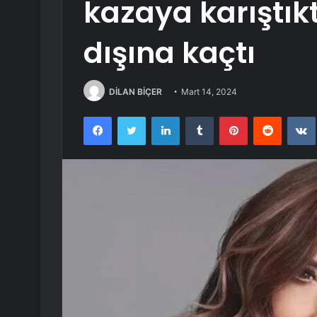
kazaya karıştık
dışına kaçtı
DİLAN BİÇER
Mart 14, 2024
Facebook
Twitter
LinkedIn
Tumblr
Pinterest
Reddit