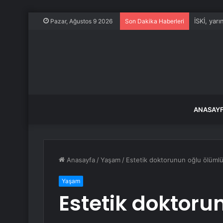
İSKİ, yar
Pazar, Ağustos 9 2026
Son Dakika Haberleri
ANASAY
Anasayfa
/
Yaşam
/
Estetik doktorunun oğlu ölümlü 
Yaşam
Estetik doktoru