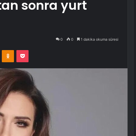
tan sonra yurt
0
0
1 dakika okuma süresi
VKontakte
Odnoklassniki
Pocket