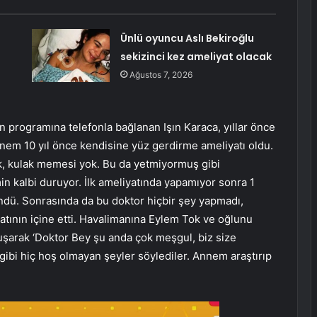
Ünlü oyuncu Aslı Bekiroğlu
sekizinci kez ameliyat olacak
Ağustos 7, 2026
 programına telefonla bağlanan Işın Karaca, yıllar önce
Annem 10 yıl önce kendisine yüz gerdirme ameliyatı oldu.
uk, kulak memesi yok. Bu da yetmiyormuş gibi
min kalbi duruyor. İlk ameliyatında yapamıyor sonra 1
dü. Sonrasında da bu doktor hiçbir şey yapmadı,
tının içine etti. Havalimanına Eylem Tok ve oğlunu
şarak ‘Doktor Bey şu anda çok meşgul, biz size
’ gibi hiç hoş olmayan şeyler söylediler. Annem araştırıp