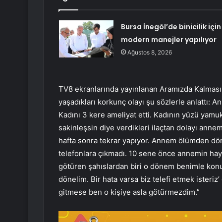
Bursa İnegöl’de binicilik için
modern manejler yapılıyor
Ağustos 8, 2026
TV8 ekranlarında yayınlanan Aramızda Kalmasın
yaşadıkları korkunç olayı şu sözlerle anlattı: 
Kadını 3 kere ameliyat etti. Kadının yüzü yam
sakinleşsin diye verdikleri ilaçtan dolayı anne
hafta sonra tekrar yapıyor. Annem ölümden dön
telefonlara çıkmadı. 10 sene önce annemin haya
götüren şahıslardan biri o dönem benimle konu
dönelim. Bir hata varsa biz telefi etmek isteriz
gitmese ben o kişiye asla götürmezdim.”