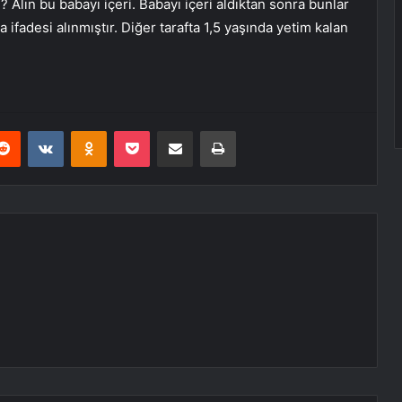
Alın bu babayı içeri. Babayı içeri aldıktan sonra bunlar
 ifadesi alınmıştır. Diğer tarafta 1,5 yaşında yetim kalan
erest
Reddit
VKontakte
Odnoklassniki
Pocket
E-Posta ile paylaş
Yazdır