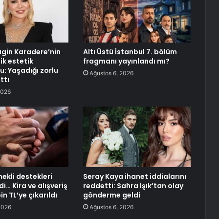
agin Karadere’nin
Altı Üstü İstanbul 7. bölüm
lik estetik
fragmanı yayınlandı mı?
: Yaşadığı zorlu
Ağustos 6, 2026
ttı
2026
ekli destekleri
Seray Kaya ihanet iddialarını
di… Kira ve alışveriş
reddetti: Sahra Işık’tan olay
in TL’ye çıkarıldı
gönderme geldi
2026
Ağustos 6, 2026