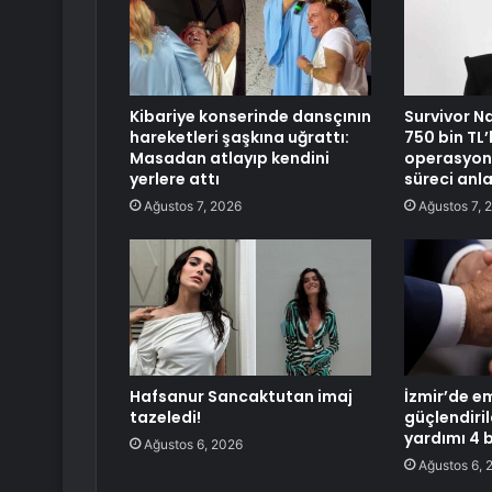
Kibariye konserinde dansçının
Survivor N
hareketleri şaşkına uğrattı:
750 bin TL’
Masadan atlayıp kendini
operasyonu
yerlere attı
süreci anla
Ağustos 7, 2026
Ağustos 7, 
Hafsanur Sancaktutan imaj
İzmir’de em
tazeledi!
güçlendiril
yardımı 4 b
Ağustos 6, 2026
Ağustos 6, 