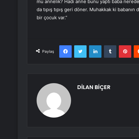
mu annelik? Hadi anne bunu yaptı baba nerede? 
da tıpış tıpış geri döner. Muhakkak ki babanın da
bir çocuk var.”
Facebook
Twitter
LinkedIn
Tumblr
Pint
Paylaş
DİLAN BİÇER