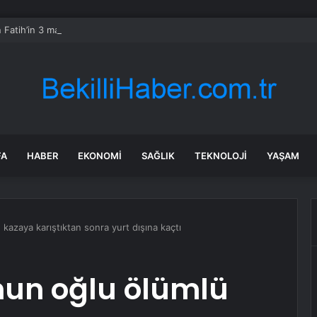
ın Fatih’in 3 mahallesinde su kesintisi uygulayacak
FA
HABER
EKONOMI
SAĞLIK
TEKNOLOJI
YAŞAM
kazaya karıştıktan sonra yurt dışına kaçtı
nun oğlu ölümlü