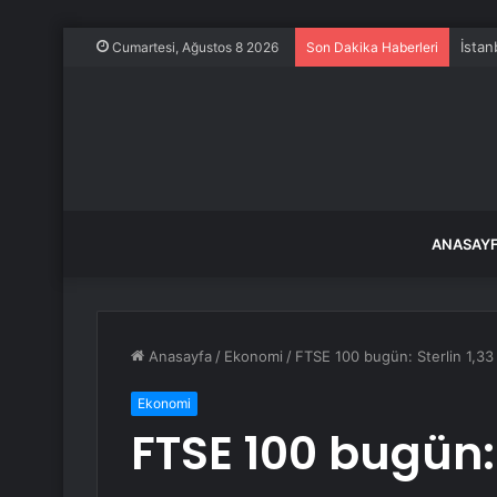
İstan
Cumartesi, Ağustos 8 2026
Son Dakika Haberleri
ANASAY
Anasayfa
/
Ekonomi
/
FTSE 100 bugün: Sterlin 1,33 
Ekonomi
FTSE 100 bugün: 