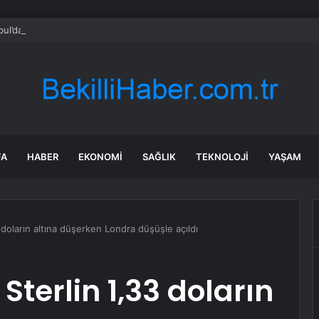
bul’da sır ölüm: 37 yaşındaki kadın savcının evinde ölü bulundu!
FA
HABER
EKONOMI
SAĞLIK
TEKNOLOJI
YAŞAM
doların altına düşerken Londra düşüşle açıldı
Sterlin 1,33 doların