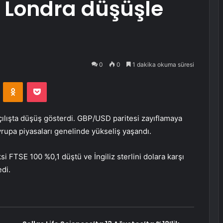
 Londra düşüşle
0
0
1 dakika okuma süresi
VKontakte
Odnoklassniki
Pocket
ılışta düşüş gösterdi.
GBP/USD
paritesi zayıflamaya
vrupa piyasaları genelinde yükseliş yaşandı.
ksi
FTSE 100
%0,1 düştü ve İngiliz sterlini dolara karşı
di.