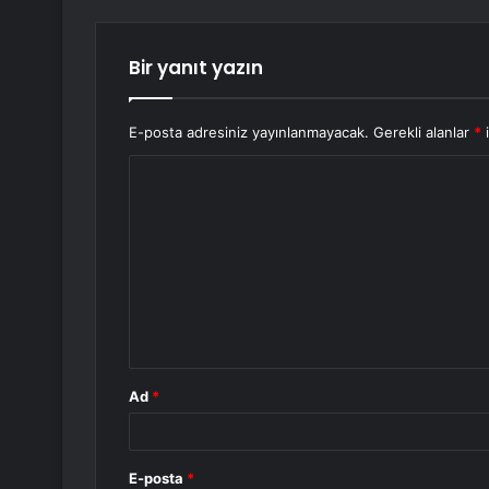
Bir yanıt yazın
E-posta adresiniz yayınlanmayacak.
Gerekli alanlar
*
i
Y
o
r
u
m
*
Ad
*
E-posta
*