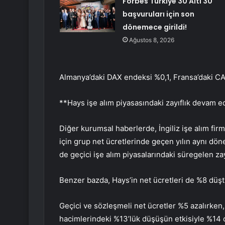
Forbes Türkiye 30 Altı 30
başvuruları için son
dönemece girildi!
Ağustos 8, 2026
Almanya’daki
DAX
endeksi %0,1, Fransa’daki C
**Hays işe alım piyasasındaki zayıflık devam e
Diğer kurumsal haberlerde, İngiliz işe alım fir
için grup net ücretlerinde geçen yılın aynı dö
de geçici işe alım piyasalarındaki süregelen zayı
Benzer bazda, Hays’in net ücretleri de %8 düşt
Geçici ve sözleşmeli net ücretler %5 azalırken, k
hacimlerindeki %13’lük düşüşün etkisiyle %14 