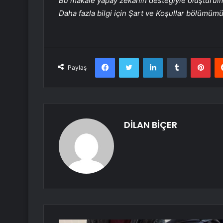
Bu makale yapay zekanın desteğiyle oluşturulmuş
Daha fazla bilgi için Şart ve Koşullar bölümüm
Facebook
Twitter
LinkedIn
Tumblr
Pint
Paylaş
DİLAN BİÇER