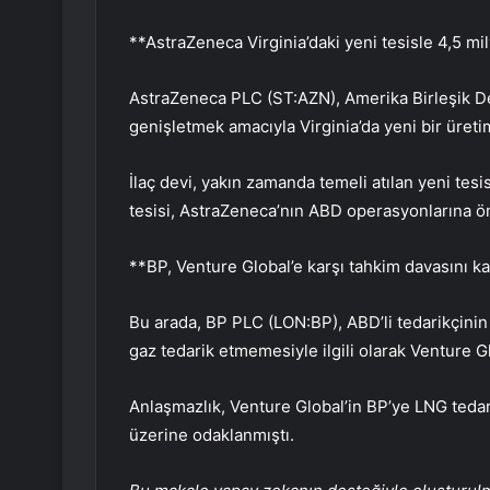
**AstraZeneca Virginia’daki yeni tesisle 4,5 mil
AstraZeneca PLC
(ST:AZN), Amerika Birleşik De
genişletmek amacıyla Virginia’da yeni bir üretim
İlaç devi, yakın zamanda temeli atılan yeni tesi
tesisi, AstraZeneca’nın ABD operasyonlarına ön
**BP, Venture Global’e karşı tahkim davasını k
Bu arada,
BP PLC
(LON:BP), ABD’li tedarikçinin
gaz tedarik etmemesiyle ilgili olarak Venture Gl
Anlaşmazlık, Venture Global’in BP’ye LNG ted
üzerine odaklanmıştı.