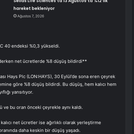
Sellas Life Sciences’ta 13 Ağustos’ta %12’lik
hareket bekleniyor
Ağustos 7, 2026
AC 40 endeksi %0,3 yükseldi.
derken net ücretlerde %8 düşüş bildirdi**
ması
Hays Plc
(LON:HAYS), 30 Eylül’de sona eren çeyrek
nemine göre %8 düşüş bildirdi. Bu düşüş, hem kalıcı hem
flığı yansıtıyor.
ü ve bu oran önceki çeyrekle aynı kaldı.
alıcı net ücretler ise ağırlıklı olarak yerleştirme
oranında daha keskin bir düşüş yaşadı.