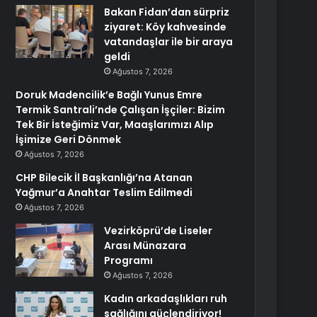
Bakan Fidan’dan sürpriz
ziyaret: Köy kahvesinde
vatandaşlar ile bir araya
geldi
Ağustos 7, 2026
Doruk Madencilik’e Bağlı Yunus Emre
Termik Santrali’nde Çalışan İşçiler: Bizim
Tek Bir İsteğimiz Var, Maaşlarımızı Alıp
İşimize Geri Dönmek
Ağustos 7, 2026
CHP Bilecik İl Başkanlığı’na Atanan
Yağmur’a Anahtar Teslim Edilmedi
Ağustos 7, 2026
Vezirköprü’de Liseler
Arası Münazara
Programı
Ağustos 7, 2026
Kadın arkadaşlıkları ruh
sağlığını güçlendiriyor!