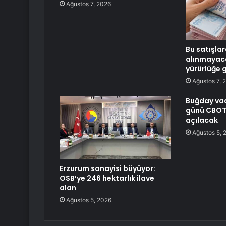
Ağustos 7, 2026
Bu satışlar
alınmayac
yürürlüğe g
Ağustos 7, 
Buğday vade
günü CBOT
açılacak
Ağustos 5, 
Erzurum sanayisi büyüyor:
OSB’ye 246 hektarlık ilave
alan
Ağustos 5, 2026