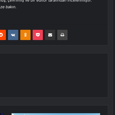
, çevrilmiş ve bir editör tarafından incelenmiştir.
üze bakın.
erest
Reddit
VKontakte
Odnoklassniki
Pocket
E-Posta ile paylaş
Yazdır