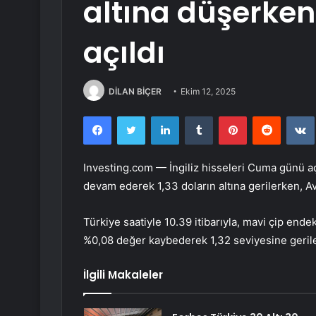
altına düşerken
açıldı
DİLAN BİÇER
Ekim 12, 2025
Facebook
Twitter
LinkedIn
Tumblr
Pinterest
Reddit
Investing.com — İngiliz hisseleri Cuma günü aç
devam ederek 1,33 doların altına gerilerken, A
Türkiye saatiyle 10.39 itibarıyla, mavi çip ende
%0,08 değer kaybederek 1,32 seviyesine gerile
İlgili Makaleler