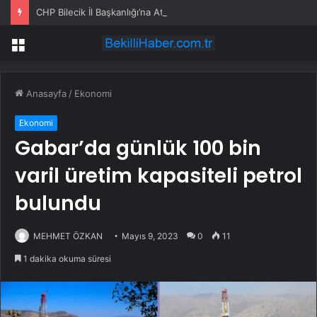
CHP Bilecik İl Başkanlığı’na Atanan Yağmur’a Anahtar Teslim Edilmedi
Menü
Anasayfa
/
Ekonomi
Ekonomi
Gabar’da günlük 100 bin
varil üretim kapasiteli petrol
bulundu
MEHMET ÖZKAN
Mayıs 9, 2023
0
11
1 dakika okuma süresi