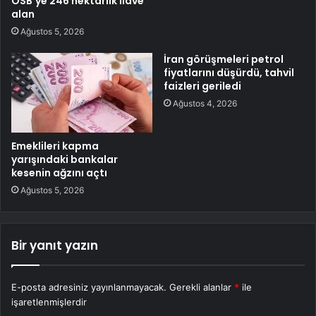
OSB’ye 246 hektarlık ilave
alan
Ağustos 5, 2026
İran görüşmeleri petrol
fiyatlarını düşürdü, tahvil
faizleri geriledi
Ağustos 4, 2026
Emeklileri kapma
yarışındaki bankalar
kesenin ağzını açtı
Ağustos 5, 2026
Bir yanıt yazın
E-posta adresiniz yayınlanmayacak.
Gerekli alanlar
*
ile
işaretlenmişlerdir