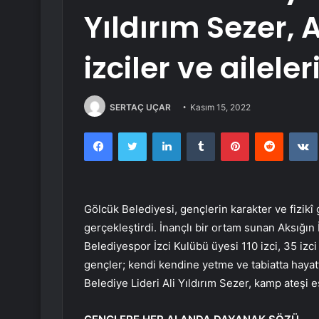
Yıldırım Sezer,
izciler ve ailele
SERTAÇ UÇAR
Kasım 15, 2022
Facebook
Twitter
LinkedIn
Tumblr
Pinterest
Reddit
Gölcük Belediyesi, gençlerin karakter ve fizikî g
gerçekleştirdi. İnançlı bir ortam sunan Aksığı
Belediyespor İzci Kulübü üyesi 110 izci, 35 izci 
gençler; kendi kendine yetme ve tabiatta hayat
Belediye Lideri Ali Yıldırım Sezer, kamp ateşi eş