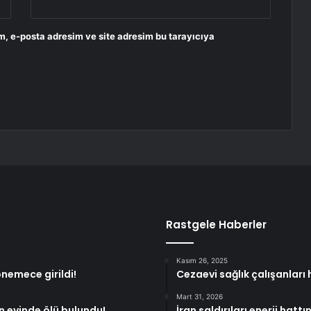
m, e-posta adresim ve site adresim bu tarayıcıya
Rastgele Haberler
Kasım 26, 2025
önemece girildi!
Cezaevi sağlık çalışanları
Mart 31, 2026
ın evinde ölü bulundu!
İran saldırıları enerji hatt