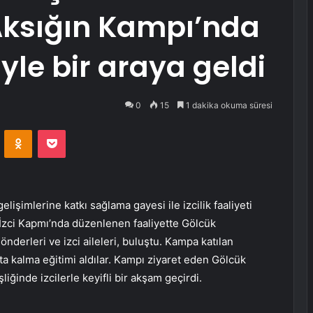
 Aksığın Kampı’nda
riyle bir araya geldi
0
15
1 dakika okuma süresi
VKontakte
Odnoklassniki
Pocket
elişimlerine katkı sağlama gayesi ile izcilik faaliyeti
n İzci Kapmı’nda düzenlenen faaliyette Gölcük
önderleri ve izci aileleri, buluştu. Kampa katılan
ta kalma eğitimi aldılar. Kampı ziyaret eden Gölcük
liğinde izcilerle keyifli bir akşam geçirdi.