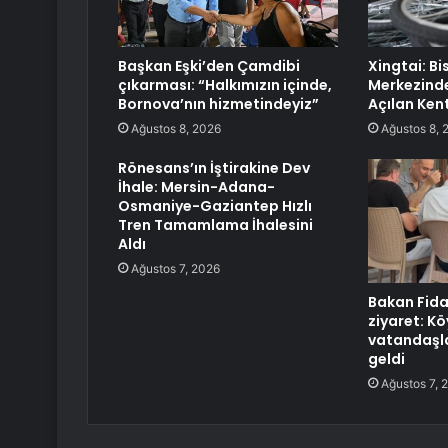
Başkan Eşki’den Çamdibi
Xingtai: Bi
çıkarması: “Halkımızın içinde,
Merkezinde
Bornova’nın hizmetindeyiz”
Açılan Ken
Ağustos 8, 2026
Ağustos 8, 
Rönesans’ın İştirakine Dev
İhale: Mersin-Adana-
Osmaniye-Gaziantep Hızlı
Tren Tamamlama İhalesini
Aldı
Ağustos 7, 2026
Bakan Fida
ziyaret: K
vatandaşla
geldi
Ağustos 7, 