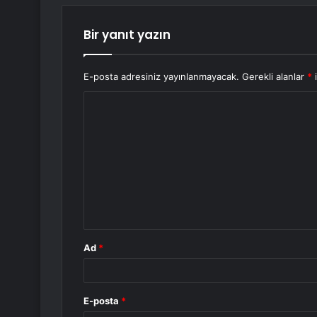
Bir yanıt yazın
E-posta adresiniz yayınlanmayacak.
Gerekli alanlar
*
i
Y
o
r
u
m
*
Ad
*
E-posta
*