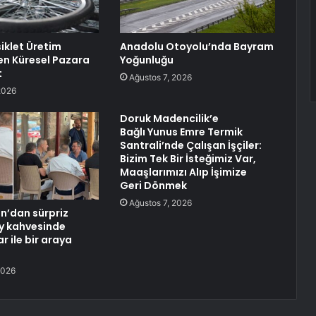
siklet Üretim
Anadolu Otoyolu’nda Bayram
n Küresel Pazara
Yoğunluğu
t
Ağustos 7, 2026
2026
Doruk Madencilik’e
Bağlı Yunus Emre Termik
Santrali’nde Çalışan İşçiler:
Bizim Tek Bir İsteğimiz Var,
Maaşlarımızı Alıp İşimize
Geri Dönmek
Ağustos 7, 2026
n’dan sürpriz
öy kahvesinde
r ile bir araya
2026