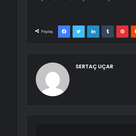
Facebook
Twitter
LinkedIn
Tumblr
Pint
Paylaş
SERTAÇ UÇAR