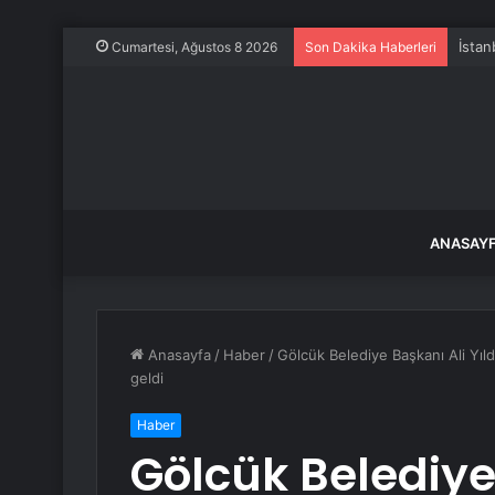
İstan
Cumartesi, Ağustos 8 2026
Son Dakika Haberleri
ANASAY
Anasayfa
/
Haber
/
Gölcük Belediye Başkanı Ali Yıldı
geldi
Haber
Gölcük Belediye