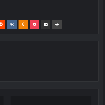
erest
Reddit
VKontakte
Odnoklassniki
Pocket
E-Posta ile paylaş
Yazdır