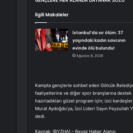
GENÇLERE HER ALANDA DAYANAK SÖZÜ
İlgili Makaleler
İstanbul’da sır ölüm: 37
yaşındaki kadın savcının
evinde ölü bulundu!
Ağustos 8, 2026
Kampta gençlerle sohbet eden Gölcük Belediye L
faaliyetlerine ve diğer spor branşlarına destek
hazırladıkları güzel program için; izci kardeşl
Murat Aydoğdu’ya, İzci Lideri Sayın Feyzullah
dedi.
Kaynak: (BYZHA) – Beyaz Haber Ajansı