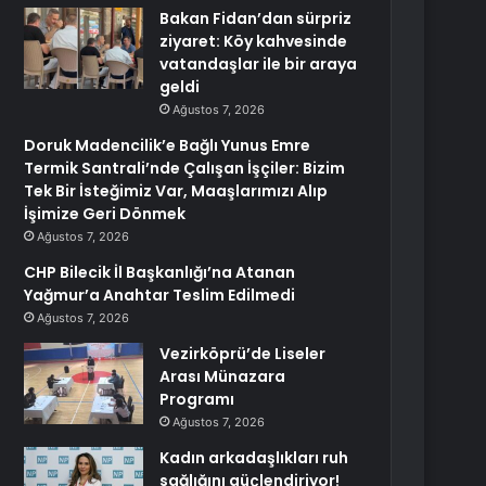
Bakan Fidan’dan sürpriz
ziyaret: Köy kahvesinde
vatandaşlar ile bir araya
geldi
Ağustos 7, 2026
Doruk Madencilik’e Bağlı Yunus Emre
Termik Santrali’nde Çalışan İşçiler: Bizim
Tek Bir İsteğimiz Var, Maaşlarımızı Alıp
İşimize Geri Dönmek
Ağustos 7, 2026
CHP Bilecik İl Başkanlığı’na Atanan
Yağmur’a Anahtar Teslim Edilmedi
Ağustos 7, 2026
Vezirköprü’de Liseler
Arası Münazara
Programı
Ağustos 7, 2026
Kadın arkadaşlıkları ruh
sağlığını güçlendiriyor!