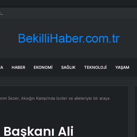
bul’da sır ölüm: 37 yaşındaki kadın savcının evinde ölü bulundu!
FA
HABER
EKONOMI
SAĞLIK
TEKNOLOJI
YAŞAM
rım Sezer, Aksığın Kampı’nda izciler ve aileleriyle bir araya
 Başkanı Ali