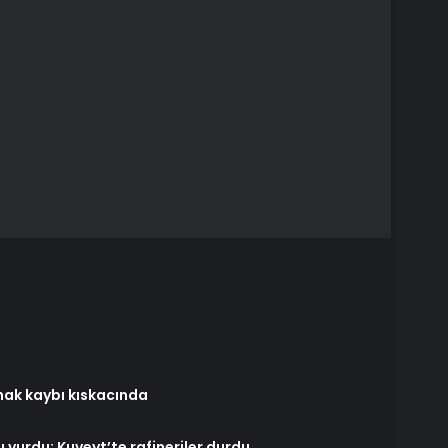
 hak kaybı kıskacında
ını vurdu: Kuveyt’te rafineriler durdu