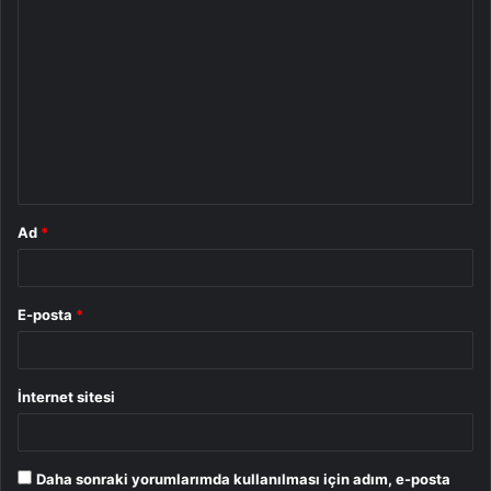
Y
o
r
u
m
*
Ad
*
E-posta
*
İnternet sitesi
Daha sonraki yorumlarımda kullanılması için adım, e-posta