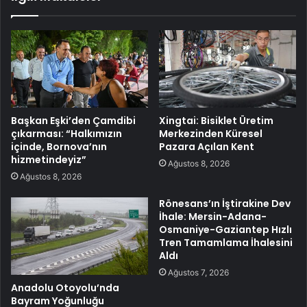
Başkan Eşki’den Çamdibi
Xingtai: Bisiklet Üretim
çıkarması: “Halkımızın
Merkezinden Küresel
içinde, Bornova’nın
Pazara Açılan Kent
hizmetindeyiz”
Ağustos 8, 2026
Ağustos 8, 2026
Rönesans’ın İştirakine Dev
İhale: Mersin-Adana-
Osmaniye-Gaziantep Hızlı
Tren Tamamlama İhalesini
Aldı
Ağustos 7, 2026
Anadolu Otoyolu’nda
Bayram Yoğunluğu