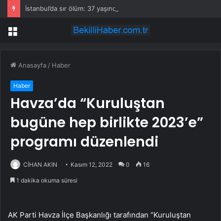
İstanbul’da sır ölüm: 37 yaşındaki kadın savcının evinde ölü bulundu!
Menü
Anasayfa
/
Haber
Haber
Havza’da “Kuruluştan
bugüne hep birlikte 2023’e”
programı düzenlendi
CİHAN AKIN
Kasım 12, 2022
0
16
1 dakika okuma süresi
AK Parti Havza İlçe Başkanlığı tarafından “Kuruluştan