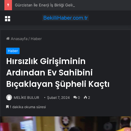
Gürcistan İle Enerji İş Birliği Gelişiyor
Menü
Anasayfa
/
Haber
Haber
Hırsızlık Girişiminin
Ardından Ev Sahibini
Bıçaklayan Şüpheli Kaçtı
MELİKE BULUR
Şubat 7, 2024
0
2
1 dakika okuma süresi