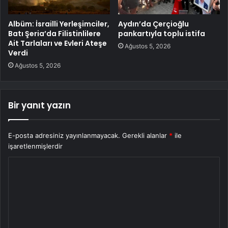
Albüm: İsrailli Yerleşimciler,
Aydın’da Çerçioğlu
Batı Şeria’da Filistinlilere
pankartıyla toplu istifa
Ait Tarlaları ve Evleri Ateşe
Ağustos 5, 2026
Verdi
Ağustos 5, 2026
Bir yanıt yazın
E-posta adresiniz yayınlanmayacak.
Gerekli alanlar
*
ile
işaretlenmişlerdir
Y
o
r
u
m