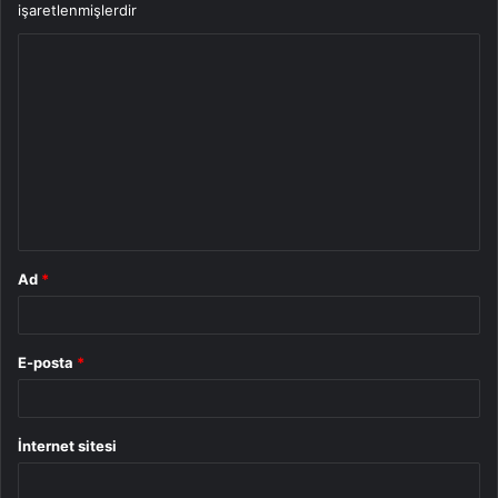
işaretlenmişlerdir
Y
o
r
u
m
*
Ad
*
E-posta
*
İnternet sitesi