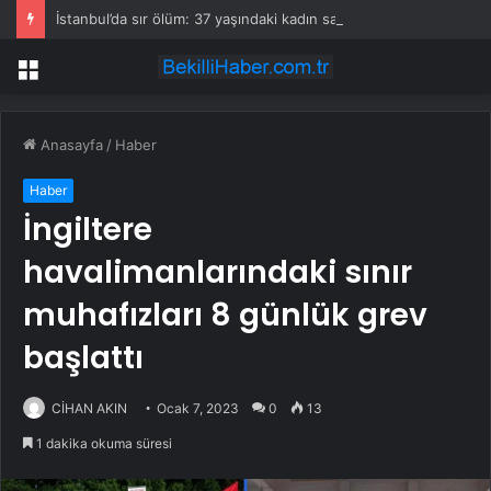
İstanbul’da sır ölüm: 37 yaşındaki kadın savcının evinde ölü bulundu!
Menü
Anasayfa
/
Haber
Haber
İngiltere
havalimanlarındaki sınır
muhafızları 8 günlük grev
başlattı
CİHAN AKIN
Ocak 7, 2023
0
13
1 dakika okuma süresi