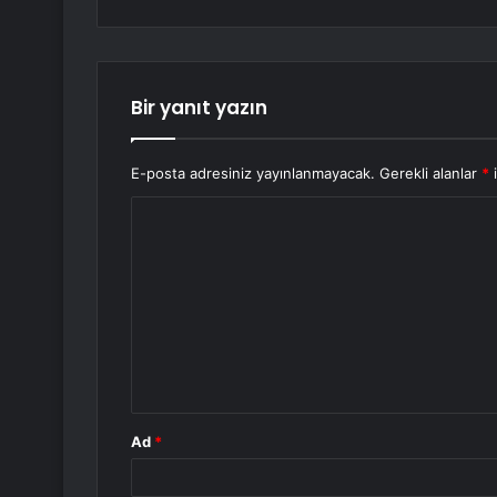
Bir yanıt yazın
E-posta adresiniz yayınlanmayacak.
Gerekli alanlar
*
i
Y
o
r
u
m
*
Ad
*