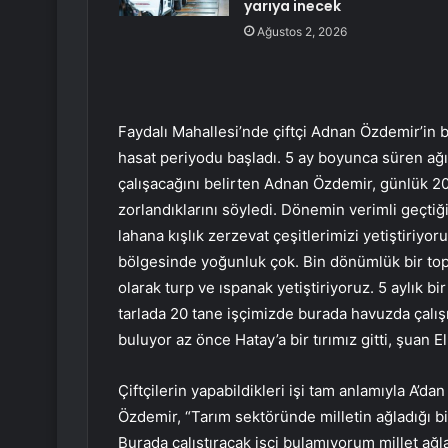
yarıya inecek
Ağustos 2, 2026
Faydalı Mahallesi’nde çiftçi Adnan Özdemir’in b
hasat periyodu başladı. 5 ay boyunca süren a
çalışacağını belirten Adnan Özdemir, günlük 2
zorlandıklarını söyledi. Dönemin verimli geçti
lahana kışlık zerzevat çeşitlerimizi yetiştiriy
bölgesinde yoğunluk çok. Bin dönümlük bir top
olarak turp ve ıspanak yetiştiriyoruz. 5 aylık 
tarlada 20 tane işçimizde burada havuzda çalışı
buluyor az önce Hatay’a bir tırımız gitti, şuan E
Çiftçilerin yapabildikleri işi tam anlamıyla A’d
Özdemir, “Tarım sektöründe milletin ağladığı b
Burada çalıştıracak işçi bulamıyorum millet ağla