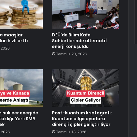
a maaşlar
DEÜ’de Bilim Kafe
n hızlı arttı
Sohbetlerinde alternatif
enerji konuşuldu
 2026
Temmuz 20, 2026
n nükleer enerjide
Post-kuantum kriptografi:
klığı: Yerli SMR
Kuantum bilgisayarlara
cek
dirençli çipler geliştiriliyor
 2026
Temmuz 18, 2026