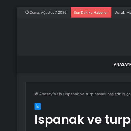
Cuma, Ağustos 7 2026
Son Dakika Haberleri
ANASAY
Anasayfa
/
İş
/
Ispanak ve turp hasadı başladı: İş ço
İş
Ispanak ve turp