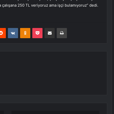
a çalışana 250 TL veriyoruz ama işçi bulamıyoruz” dedi.
erest
Reddit
VKontakte
Odnoklassniki
Pocket
E-Posta ile paylaş
Yazdır