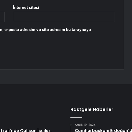
İnternet sitesi
m, e-posta adresim ve site adresim bu tarayıcıya
Rastgele Haberler
Aralık 19, 2024
rali’nde Çalışan İşçiler:
Cumhurbaşkanı Erdoğan’dan