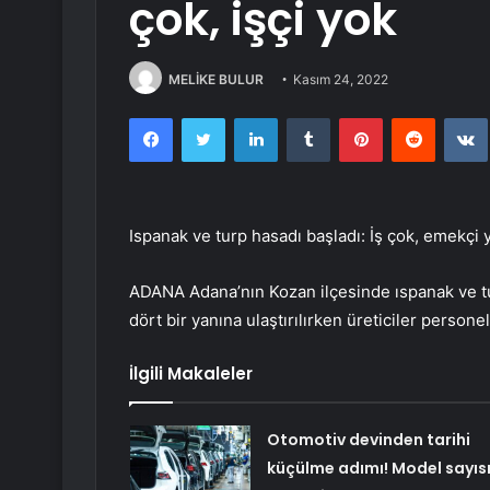
çok, işçi yok
MELİKE BULUR
Kasım 24, 2022
Facebook
Twitter
LinkedIn
Tumblr
Pinterest
Reddit
Ispanak ve turp hasadı başladı: İş çok, emekçi 
ADANA Adana’nın Kozan ilçesinde ıspanak ve tu
dört bir yanına ulaştırılırken üreticiler persone
İlgili Makaleler
Otomotiv devinden tarihi
küçülme adımı! Model sayıs