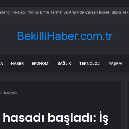
FA
HABER
EKONOMI
SAĞLIK
TEKNOLOJI
YAŞAM
k, işçi yok
 hasadı başladı: İş