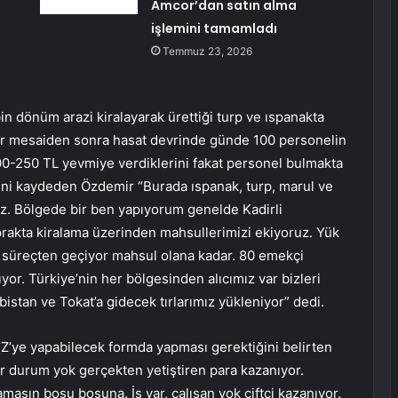
Amcor’dan satın alma
işlemini tamamladı
Temmuz 23, 2026
in dönüm arazi kiralayarak ürettiği turp ve ıspanakta
ğır mesaiden sonra hasat devrinde günde 100 personelin
00-250 TL yevmiye verdiklerini fakat personel bulmakta
ğini kaydeden Özdemir “Burada ıspanak, turp, marul ve
oruz. Bölgede bir ben yapıyorum genelde Kadirli
rakta kiralama üzerinden mahsullerimizi ekiyoruz. Yük
bir süreçten geçiyor mahsul olana kadar. 80 emekçi
yor. Türkiye’nin her bölgesinden alıcımız var bizleri
lbistan ve Tokat’a gidecek tırlarımız yükleniyor” dedi.
an Z’ye yapabilecek formda yapması gerektiğini belirten
ir durum yok gerçekten yetiştiren para kazanıyor.
masın boşu boşuna. İş var, çalışan yok çiftçi kazanıyor.