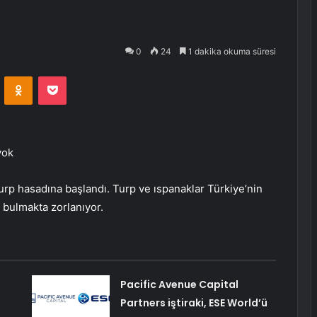
0
24
1 dakika okuma süresi
VKontakte
Odnoklassniki
Pocket
yok
rp hasadına başlandı. Turp ve ıspanaklar Türkiye’nin
l bulmakta zorlanıyor.
Pacific Avenue Capital
ı
Partners iştiraki, ESE World’ü