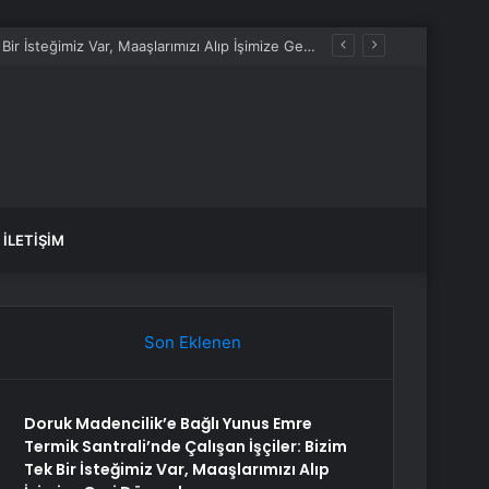
Doruk Madencilik’e Bağlı Yunus Emre Termik Santrali’nde Çalışan İşçiler: Bizim Tek Bir İsteğimiz Var, Maaşlarımızı Alıp İşimize Geri Dönmek
İLETIŞIM
Son Eklenen
Doruk Madencilik’e Bağlı Yunus Emre
Termik Santrali’nde Çalışan İşçiler: Bizim
Tek Bir İsteğimiz Var, Maaşlarımızı Alıp