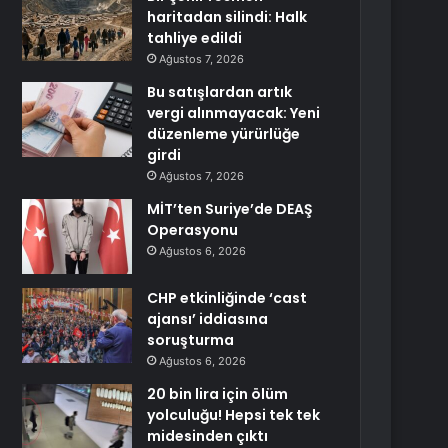
haritadan silindi: Halk
tahliye edildi
Ağustos 7, 2026
Bu satışlardan artık
vergi alınmayacak: Yeni
düzenleme yürürlüğe
girdi
Ağustos 7, 2026
MİT’ten Suriye’de DEAŞ
Operasyonu
Ağustos 6, 2026
CHP etkinliğinde ‘cast
ajansı’ iddiasına
soruşturma
Ağustos 6, 2026
20 bin lira için ölüm
yolculuğu! Hepsi tek tek
midesinden çıktı