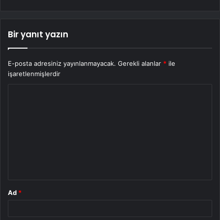
Bir yanıt yazın
E-posta adresiniz yayınlanmayacak.
Gerekli alanlar
*
ile
işaretlenmişlerdir
Y
o
r
u
m
*
Ad
*