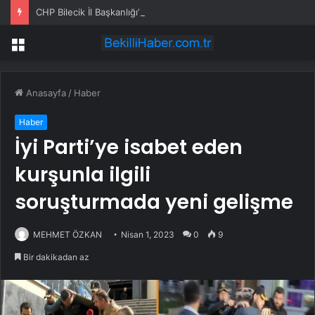
CHP Bilecik İl Başkanlığı’na Atanan Yağmur’a Anahtar Teslim Edilmedi
Menü
Anasayfa
/
Haber
Haber
İyi Parti’ye isabet eden
kurşunla ilgili
soruşturmada yeni gelişme
MEHMET ÖZKAN
Nisan 1, 2023
0
9
Bir dakikadan az