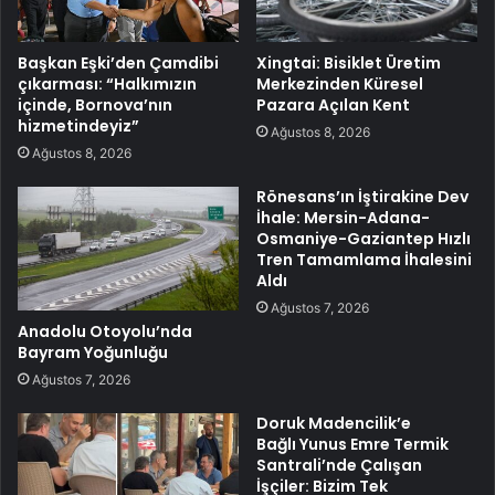
Başkan Eşki’den Çamdibi
Xingtai: Bisiklet Üretim
çıkarması: “Halkımızın
Merkezinden Küresel
içinde, Bornova’nın
Pazara Açılan Kent
hizmetindeyiz”
Ağustos 8, 2026
Ağustos 8, 2026
Rönesans’ın İştirakine Dev
İhale: Mersin-Adana-
Osmaniye-Gaziantep Hızlı
Tren Tamamlama İhalesini
Aldı
Ağustos 7, 2026
Anadolu Otoyolu’nda
Bayram Yoğunluğu
Ağustos 7, 2026
Doruk Madencilik’e
Bağlı Yunus Emre Termik
Santrali’nde Çalışan
İşçiler: Bizim Tek