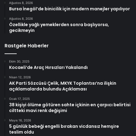
Ağustos 8, 2026
Bursa İnegöl’de binicilik için modern manejler yapılıyor
Ağustos 8, 2026
Özellikle yağlı yemeklerden sonra başlıyorsa,
gecikmeyin
Rastgele Haberler
Ekim 30, 2025
Kocaeli’de Araç Hırsızları Yakalandı
Nisan 12, 2026
AK Parti Sözcüsü Çelik, MKYK Toplantısı’na ilişkin
açıklamalarda bulundu Açıklaması
Ocak 17, 2025
38 kişiyi ölüme götüren sahte içkinin en çarpıcı belirtisi
ciltteki mavi renk değişimi
Mayıs 16, 2026
5 günlük bebeği engelli bırakan vicdansız hemşire
teslim oldu