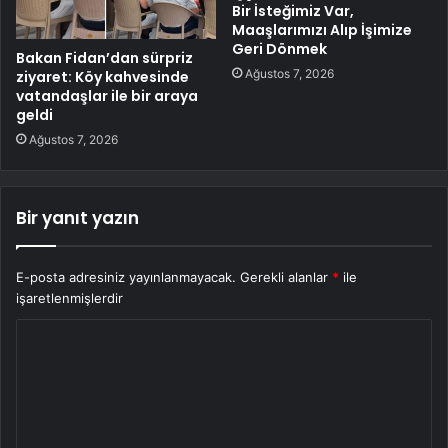
Bir İsteğimiz Var,
Maaşlarımızı Alıp İşimize
Geri Dönmek
Bakan Fidan’dan sürpriz
Ağustos 7, 2026
ziyaret: Köy kahvesinde
vatandaşlar ile bir araya
geldi
Ağustos 7, 2026
Bir yanıt yazın
E-posta adresiniz yayınlanmayacak.
Gerekli alanlar
*
ile
işaretlenmişlerdir
Y
o
r
u