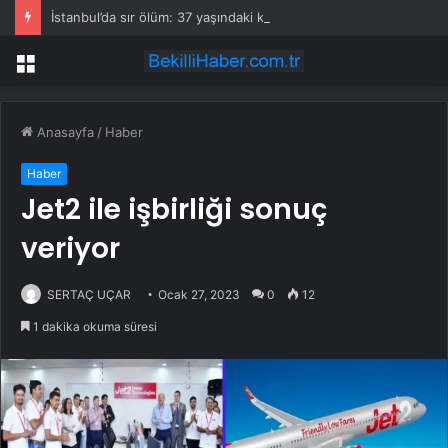
İstanbul’da sır ölüm: 37 yaşındaki kadın savcının evinde ölü bulundu!
Menü
Anasayfa
/
Haber
Haber
Jet2 ile işbirliği sonuç
veriyor
SERTAÇ UÇAR
Ocak 27, 2023
0
12
1 dakika okuma süresi