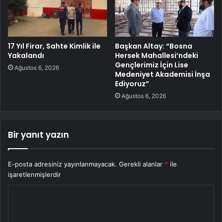
17 Yıl Firar, Sahte Kimlik ile
Başkan Altay: “Bosna
Yakalandı
Hersek Mahallesi’ndeki
Gençlerimiz İçin Lise
Ağustos 6, 2026
Medeniyet Akademisi İnşa
Ediyoruz”
Ağustos 6, 2026
Bir yanıt yazın
E-posta adresiniz yayınlanmayacak.
Gerekli alanlar
*
ile
işaretlenmişlerdir
Y
o