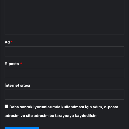
r
u
m
*
Ad
*
E-posta
*
İnternet sitesi
Daha sonraki yorumlarımda kullanılması için adım, e-posta
adresim ve site adresim bu tarayıcıya kaydedilsin.