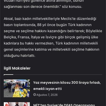
vicdan hürriyeti güvence altına alınmıştır, bunun
sağlanması son derece önemlidir.” söz konusu.
Aksal, bazı kadın milletvekilleriyle Meclis’te düzenlediği
basın toplantısında, 88 yıl önce bugün Türk kadınının
seçme ve seçilme hakkını kazandığını belirterek; Böylelikle
Belçika, Fransa, İtalya ve İsviçre gibi birçok gelişmiş ülke
kadınlara bu hakkı vermezken, Türk kadınının milletvekili
genel seçimlerine katılma ve milletvekili seçilme hakkının
olduğunu hatırlattı.
İlgili Makaleler
Yaz meyvesinin kilosu 300 liraya fırladı,
emekli isyan etti
Ağustos 7, 2026
MİT’ten Suriye’de DEAŞ Operasyonu