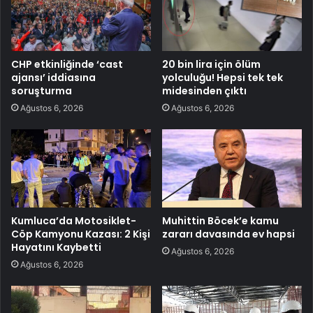
CHP etkinliğinde ‘cast
20 bin lira için ölüm
ajansı’ iddiasına
yolculuğu! Hepsi tek tek
soruşturma
midesinden çıktı
Ağustos 6, 2026
Ağustos 6, 2026
Kumluca’da Motosiklet-
Muhittin Böcek’e kamu
Cöp Kamyonu Kazası: 2 Kişi
zararı davasında ev hapsi
Hayatını Kaybetti
Ağustos 6, 2026
Ağustos 6, 2026