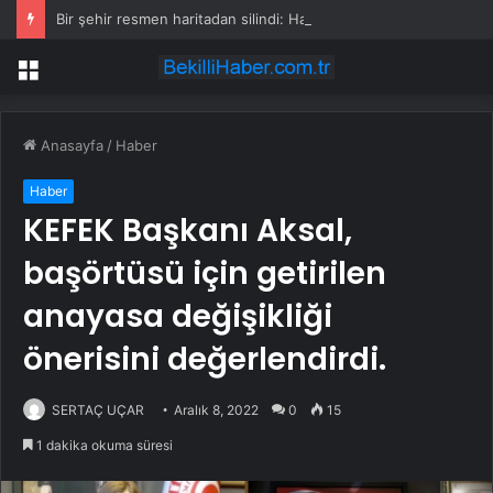
Bir şehir resmen haritadan silindi: Halk tahliye edildi
Menü
Anasayfa
/
Haber
Haber
KEFEK Başkanı Aksal,
başörtüsü için getirilen
anayasa değişikliği
önerisini değerlendirdi.
SERTAÇ UÇAR
Aralık 8, 2022
0
15
1 dakika okuma süresi