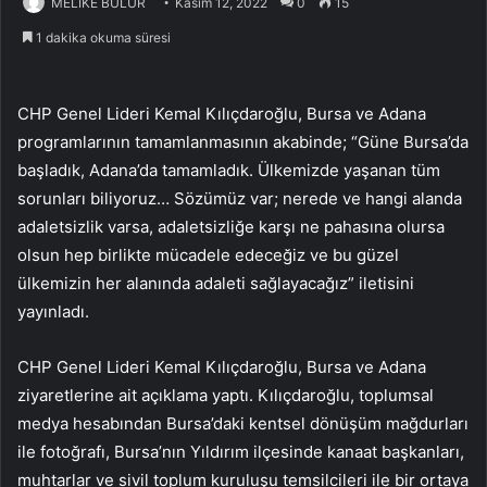
MELİKE BULUR
Kasım 12, 2022
0
15
1 dakika okuma süresi
CHP Genel Lideri Kemal Kılıçdaroğlu, Bursa ve Adana
programlarının tamamlanmasının akabinde; “Güne Bursa’da
başladık, Adana’da tamamladık. Ülkemizde yaşanan tüm
sorunları biliyoruz… Sözümüz var; nerede ve hangi alanda
adaletsizlik varsa, adaletsizliğe karşı ne pahasına olursa
olsun hep birlikte mücadele edeceğiz ve bu güzel
ülkemizin her alanında adaleti sağlayacağız” iletisini
yayınladı.
CHP Genel Lideri Kemal Kılıçdaroğlu, Bursa ve Adana
ziyaretlerine ait açıklama yaptı. Kılıçdaroğlu, toplumsal
medya hesabından Bursa’daki kentsel dönüşüm mağdurları
ile fotoğrafı, Bursa’nın Yıldırım ilçesinde kanaat başkanları,
muhtarlar ve sivil toplum kuruluşu temsilcileri ile bir ortaya