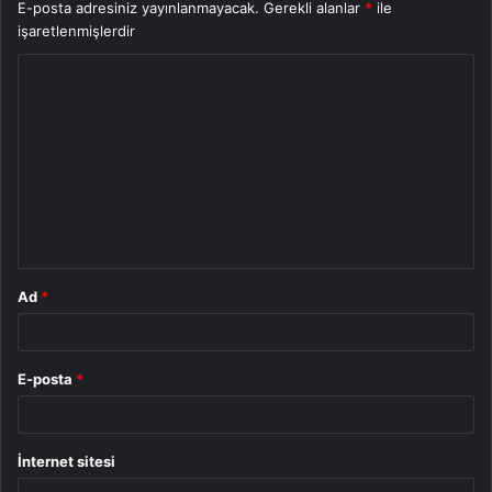
E-posta adresiniz yayınlanmayacak.
Gerekli alanlar
*
ile
işaretlenmişlerdir
Y
o
r
u
m
*
Ad
*
E-posta
*
İnternet sitesi