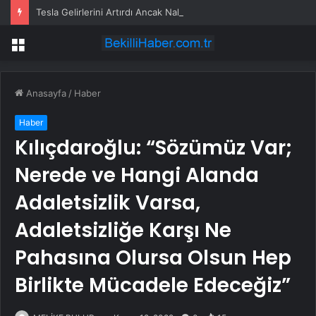
Tesla Gelirlerini Artırdı Ancak Nakit Akışında Sıkıntı Yaşıyor
Menü
Anasayfa
/
Haber
Haber
Kılıçdaroğlu: “Sözümüz Var;
Nerede ve Hangi Alanda
Adaletsizlik Varsa,
Adaletsizliğe Karşı Ne
Pahasına Olursa Olsun Hep
Birlikte Mücadele Edeceğiz”