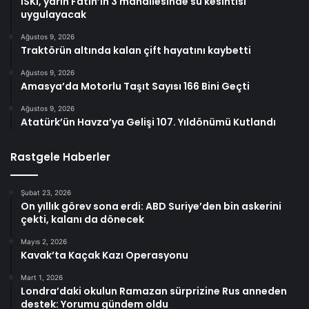
İSKİ, yarın Fatih’in 3 mahallesinde su kesintisi
uygulayacak
Ağustos 9, 2026
Traktörün altında kalan çift hayatını kaybetti
Ağustos 9, 2026
Amasya’da Motorlu Taşıt Sayısı 166 Bini Geçti
Ağustos 9, 2026
Atatürk’ün Havza’ya Gelişi 107. Yıldönümü Kutlandı
Rastgele Haberler
Şubat 23, 2026
On yıllık görev sona erdi: ABD Suriye’den bin askerini
çekti, kalanı da dönecek
Mayıs 2, 2026
Kavak’ta Kaçak Kazı Operasyonu
Mart 1, 2026
Londra’daki okulun Ramazan sürprizine Rus anneden
destek: Yorumu gündem oldu