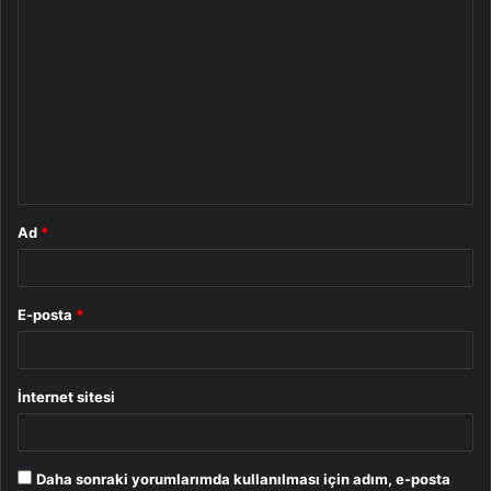
Y
o
r
u
m
*
Ad
*
E-posta
*
İnternet sitesi
Daha sonraki yorumlarımda kullanılması için adım, e-posta