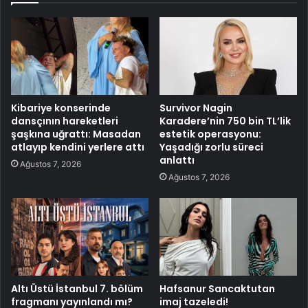
Kibariye konserinde
Survivor Nagin
dansçının hareketleri
Karadere’nin 750 bin TL’lik
şaşkına uğrattı: Masadan
estetik operasyonu:
atlayıp kendini yerlere attı
Yaşadığı zorlu süreci
anlattı
Ağustos 7, 2026
Ağustos 7, 2026
Altı Üstü İstanbul 7. bölüm
Hafsanur Sancaktutan
fragmanı yayınlandı mı?
imaj tazeledi!