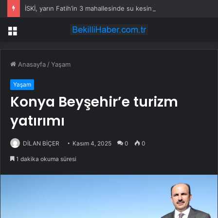
İSKİ, yarın Fatih’in 3 mahallesinde su kesintisi uygulayacak
Menü
Anasayfa
/
Yaşam
Yaşam
Konya Beyşehir’e turizm
yatırımı
DİLAN BİÇER
Kasım 4, 2025
0
0
1 dakika okuma süresi