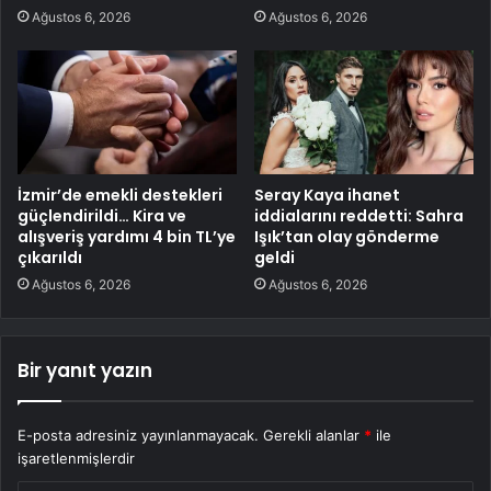
Ağustos 6, 2026
Ağustos 6, 2026
İzmir’de emekli destekleri
Seray Kaya ihanet
güçlendirildi… Kira ve
iddialarını reddetti: Sahra
alışveriş yardımı 4 bin TL’ye
Işık’tan olay gönderme
çıkarıldı
geldi
Ağustos 6, 2026
Ağustos 6, 2026
Bir yanıt yazın
E-posta adresiniz yayınlanmayacak.
Gerekli alanlar
*
ile
işaretlenmişlerdir