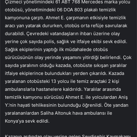
Çizmeci yönetimindeki 61 ABT 768 Mercedes marka yolcu
otobüsü, yönetimindeki 06 DOA 803 plakalı temizlik
kamyonuna çarptı. Ahmet E. çarpmanın etkisiyle temizlik
aracı yan yatarak dururken, otobüs orta refüje savrularak
durabildi. Çevredeki vatandaşların ihbarı üzerine olay
yerine çok sayıda polis, sağlık ve itfaiye ekibi sevk edildi.
Sağlık ekiplerinin yaptığı ilk müdahalede otobüs
sürücüsünün olay yerinde yaşamını yitirdiği belirlendi. Çok
sayıda yaralının olduğu kazada, otobüste sıkışan yaralılar
itfaiye ekiplerince bulundukları yerden çıkarıldı. Kazada
yaralanan otobüsteki 13 yolcu ile temiz araçtaki 2 kişi
ambulanslarla hastanelere kaldırıldı. Yaralılar arasında
temizlik kamyonu sürücüsü Ahmet E. ile yolculardan Aniş
Y.’nin hayati tehlikesinin bulunduğu öğrenildi. Öte yandan
yaralananlardan Saliha Altonuk hava ambulansı ile
Konya’ya sevk edildi.
Kazanın ardından olay yerine gelen Seydişehir Kaymakamı