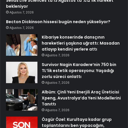
Sellas Life Sciences’ta 13 Ağustos’ta %12’lik hareket
bekleniyor
Ağustos 7, 2026
Becton Dickinson hissesi bugün neden yükseliyor?
Ağustos 7, 2026
Kibariye konserinde dansçının
hareketleri şaşkına uğrattı: Masadan
atlayıp kendini yerlere attı
Ağustos 7, 2026
Survivor Nagin Karadere’nin 750 bin
TL’lik estetik operasyonu: Yaşadığı
zorlu süreci anlattı
Ağustos 7, 2026
Albüm: Çinli Yeni Enerjili Araç Üreticisi
Xpeng, Avustralya’da Yeni Modellerini
Tanıttı
Ağustos 7, 2026
Özgür Özel: Kurultaya kadar grup
toplantılarını ben yapacağım,