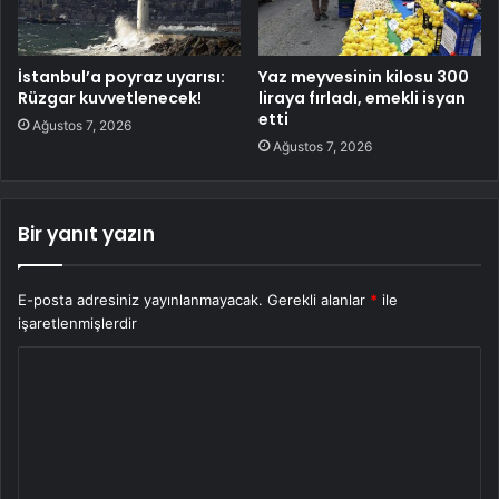
İstanbul’a poyraz uyarısı:
Yaz meyvesinin kilosu 300
Rüzgar kuvvetlenecek!
liraya fırladı, emekli isyan
etti
Ağustos 7, 2026
Ağustos 7, 2026
Bir yanıt yazın
E-posta adresiniz yayınlanmayacak.
Gerekli alanlar
*
ile
işaretlenmişlerdir
Y
o
r
u
m