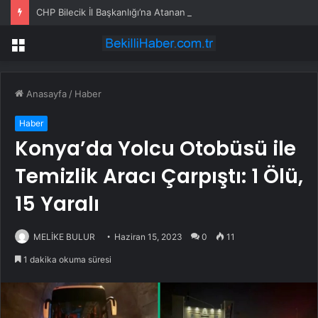
CHP Bilecik İl Başkanlığı’na Atanan Yağmur’a Anahtar Teslim Edilmedi
Menü
Anasayfa
/
Haber
Haber
Konya’da Yolcu Otobüsü ile
Temizlik Aracı Çarpıştı: 1 Ölü,
15 Yaralı
MELİKE BULUR
Haziran 15, 2023
0
11
1 dakika okuma süresi