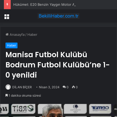
Hükümet: E20 Benzin Yaygın Motor Arızasına Yol Açmadı
Menü
Anasayfa
/
Haber
Haber
Manisa Futbol Kulübü
Bodrum Futbol Kulübü’ne 1-
0 yenildi
DİLAN BİÇER
Nisan 3, 2024
0
0
1 dakika okuma süresi