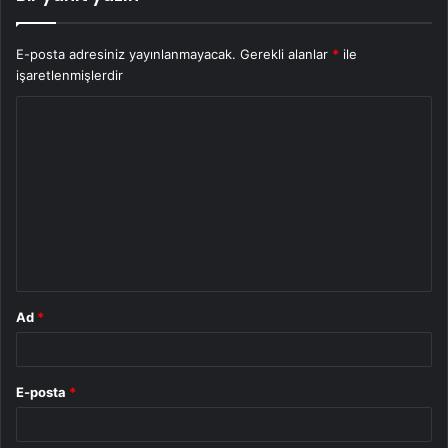
E-posta adresiniz yayınlanmayacak.
Gerekli alanlar
*
ile
işaretlenmişlerdir
Y
o
r
u
m
*
Ad
*
E-posta
*