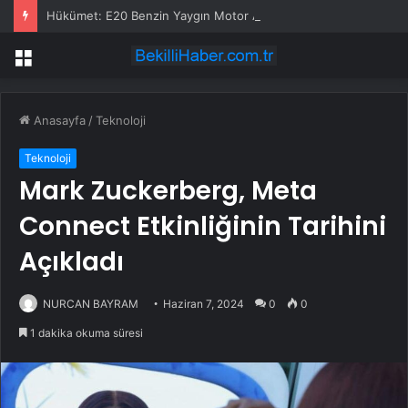
Hükümet: E20 Benzin Yaygın Motor Arızasına Yol Açmadı
Menü
Anasayfa
/
Teknoloji
Teknoloji
Mark Zuckerberg, Meta
Connect Etkinliğinin Tarihini
Açıkladı
NURCAN BAYRAM
Haziran 7, 2024
0
0
1 dakika okuma süresi