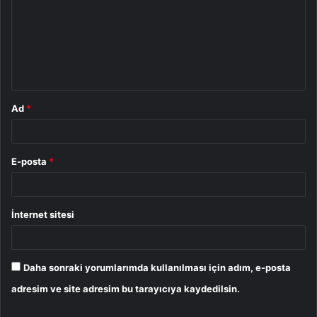
r
u
m
*
Ad
*
E-posta
*
İnternet sitesi
Daha sonraki yorumlarımda kullanılması için adım, e-posta
adresim ve site adresim bu tarayıcıya kaydedilsin.