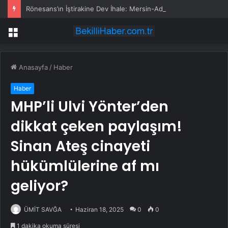
Rönesans’ın İştirakine Dev İhale: Mersin-Adana-Osmaniye-Gaziantep Hızlı Tren Tamamlama İhalesini Aldı
Menü
Anasayfa
/
Haber
Haber
MHP’li Ulvi Yönter’den
dikkat çeken paylaşım!
Sinan Ateş cinayeti
hükümlülerine af mı
geliyor?
ÜMİT SAVĞA
Haziran 18, 2025
0
0
1 dakika okuma süresi