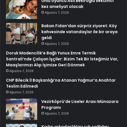
Ünlü oyuncu Aslı Bekiroğlu sekizinci
kez ameliyat olacak
Ağustos 7, 2026
Bakan Fidan’dan sürpriz ziyaret: Köy
kahvesinde vatandaşlar ile bir araya
geldi
Ağustos 7, 2026
Doruk Madencilik’e Bağlı Yunus Emre Termik
Santrali’nde Çalışan İşçiler: Bizim Tek Bir İsteğimiz Var,
Maaşlarımızı Alıp İşimize Geri Dönmek
Ağustos 7, 2026
CHP Bilecik İl Başkanlığı’na Atanan Yağmur’a Anahtar
Teslim Edilmedi
Ağustos 7, 2026
Vezirköprü’de Liseler Arası Münazara
Programı
Ağustos 7, 2026
Kadın arkadaşlıkları ruh sağlığını