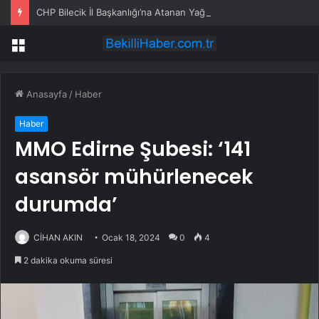
CHP Bilecik İl Başkanlığı’na Atanan Yağmur’a Anahtar Teslim Edilmedi
Menü
Anasayfa
/
Haber
Haber
MMO Edirne Şubesi: ‘141
asansör mühürlenecek
durumda’
CİHAN AKIN
Ocak 18, 2024
0
4
2 dakika okuma süresi