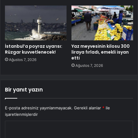
İstanbul’a poyraz uyarısı:
Yaz meyvesinin kilosu 300
Rüzgar kuvvetlenecek!
liraya fırladı, emekli isyan
etti
Ağustos 7, 2026
Ağustos 7, 2026
Bir yanıt yazın
E-posta adresiniz yayınlanmayacak.
Gerekli alanlar
*
ile
işaretlenmişlerdir
Y
o