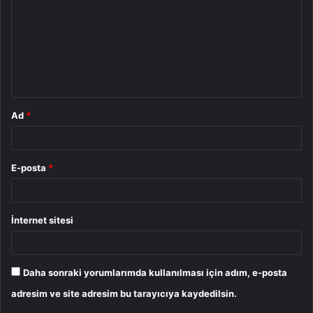
r
u
m
*
Ad
*
E-posta
*
İnternet sitesi
Daha sonraki yorumlarımda kullanılması için adım, e-posta
adresim ve site adresim bu tarayıcıya kaydedilsin.