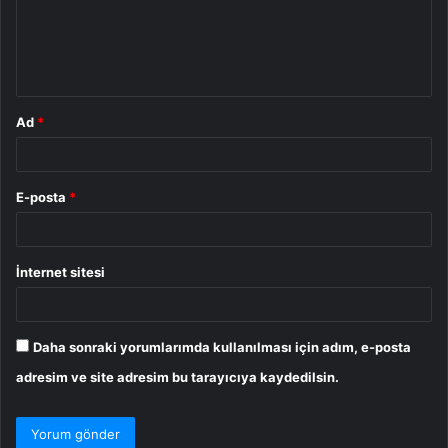
u
m
*
Ad
*
E-posta
*
İnternet sitesi
Daha sonraki yorumlarımda kullanılması için adım, e-posta
adresim ve site adresim bu tarayıcıya kaydedilsin.