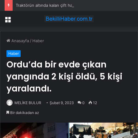
Traktörün altında kalan çift hayatını kaybetti
Menü
Anasayfa
/
Haber
Haber
Ordu’da bir evde çıkan
yangında 2 kişi öldü, 5 kişi
yaralandı.
MELİKE BULUR
Şubat 9, 2023
0
12
Bir dakikadan az