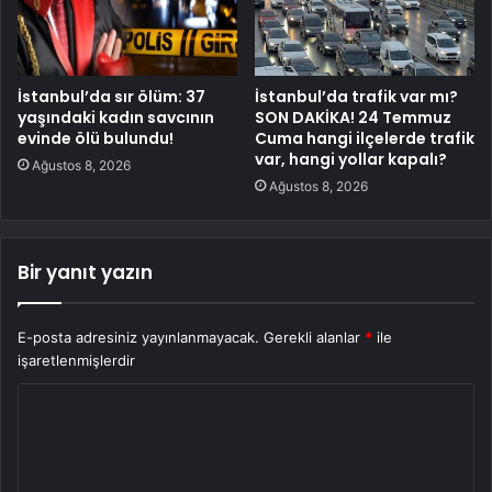
İstanbul’da sır ölüm: 37
İstanbul’da trafik var mı?
yaşındaki kadın savcının
SON DAKİKA! 24 Temmuz
evinde ölü bulundu!
Cuma hangi ilçelerde trafik
var, hangi yollar kapalı?
Ağustos 8, 2026
Ağustos 8, 2026
Bir yanıt yazın
E-posta adresiniz yayınlanmayacak.
Gerekli alanlar
*
ile
işaretlenmişlerdir
Y
o
r