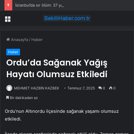
İstanbul’da sır ölüm: 37 yaşındaki kadın savcının evinde ölü bulundu!
Menü
Anasayfa
/
Haber
Haber
Ordu’da Sağanak Yağış
Hayatı Olumsuz Etkiledi
MEHMET HAZBİN KAZBEK
Temmuz 7, 2025
0
0
Bir dakikadan az
Ordu’nun Altınordu ilçesinde sağanak yaşamı olumsuz
etkiledi.