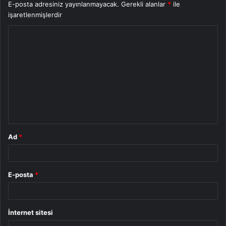
E-posta adresiniz yayınlanmayacak.
Gerekli alanlar
*
ile
işaretlenmişlerdir
Y
o
r
u
m
*
Ad
*
E-posta
*
İnternet sitesi