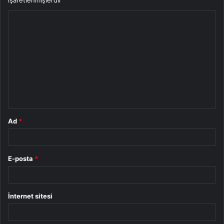
Y
o
r
u
m
*
Ad
*
E-posta
*
İnternet sitesi