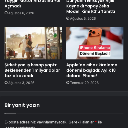
Yaygın Motor Arızasına Yol
Dünyanın En Büyük Açık
Açmadı
Kaynaklı Yapay Zeka
Modeli Kimi K3’ü Tanıttı
Ağustos 6, 2026
Ağustos 5, 2026
Şirket yanlış hesap yaptı:
Apple’da cihaz kiralama
Beklenenden 1 milyar dolar
dönemi başladı: Aylık 18
fazla kazandı
dolara iPhone!
Ağustos 3, 2026
Temmuz 29, 2026
Bir yanıt yazın
E-posta adresiniz yayınlanmayacak.
Gerekli alanlar
*
ile
işaretlenmişlerdir