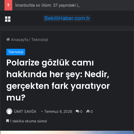
İstanbul’da sır ölüm: 37 yaşındaki kadın savcının evinde ölü bulundu!
Menü
Anasayfa
/
Teknoloji
Teknoloji
Polarize gözlük camı
hakkında her şey: Nedir,
gerçekten fark yaratıyor
mu?
ÜMİT SAVĞA
Temmuz 6, 2026
0
0
1 dakika okuma süresi