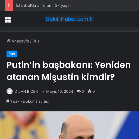
İstanbul’da sır ölüm: 37 yaşındaki kadın savcının evinde ölü bulundu!
Menü
Anasayfa
/
Rus
Rus
Putin’in başbakanı: Yeniden
atanan Mişustin kimdir?
DİLAN BİÇER
Mayıs 10, 2024
0
0
1 dakika okuma süresi