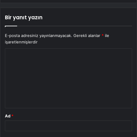
Bir yanıt yazın
E-posta adresiniz yayınlanmayacak.
Gerekli alanlar
*
ile
işaretlenmişlerdir
Y
o
r
u
m
*
Ad
*