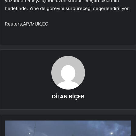
yüzünden Rusya içinde uzun süredir eleştiri oklarının
hedefinde. Yine de görevini sürdüreceği değerlendiriliyor.
Reuters,AP/MUK,EC
DİLAN BİÇER