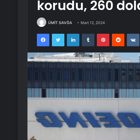
korudu, 260 dola
ÜMİT SAVĞA
Mart 12, 2024
Facebook
Twitter
LinkedIn
Tumblr
Pinterest
Reddit