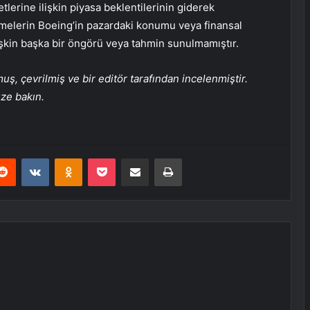
tlerine ilişkin piyasa beklentilerinin giderek
işmelerin Boeing’in pazardaki konumu veya finansal
işkin başka bir öngörü veya tahmin sunulmamıştır.
, çevrilmiş ve bir editör tarafından incelenmiştir.
üze bakın.
erest
Reddit
VKontakte
Odnoklassniki
Pocket
E-Posta ile paylaş
Yazdır