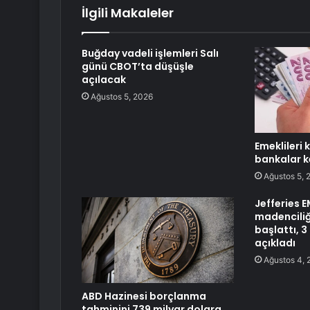
İlgili Makaleler
Buğday vadeli işlemleri Salı
günü CBOT’ta düşüşle
açılacak
Ağustos 5, 2026
Emeklileri
bankalar k
Ağustos 5, 
Jefferies 
madenciliğ
başlattı, 3
açıkladı
Ağustos 4, 
ABD Hazinesi borçlanma
tahminini 739 milyar dolara