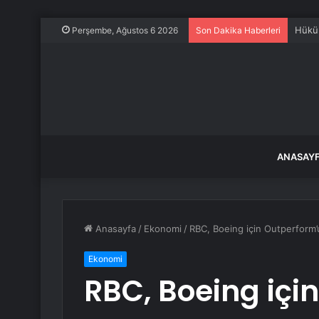
Hüküm
Perşembe, Ağustos 6 2026
Son Dakika Haberleri
ANASAY
Anasayfa
/
Ekonomi
/
RBC, Boeing için Outperform’
Ekonomi
RBC, Boeing içi