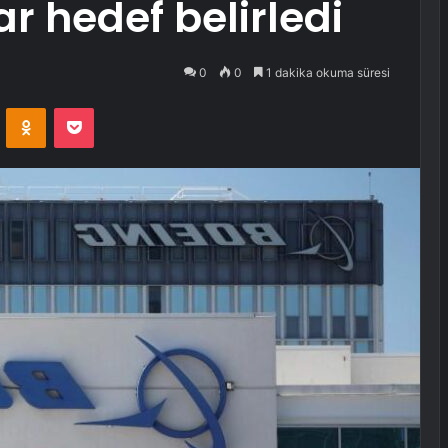
r hedef belirledi
0
0
1 dakika okuma süresi
VKontakte
Odnoklassniki
Pocket