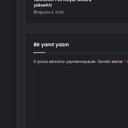
yükseltti
Ağustos 4, 2026
Bir yanıt yazın
E-posta adresiniz yayınlanmayacak.
Gerekli alanlar
*
i
Y
o
r
u
m
*