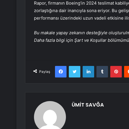
Rapor, firmanın Boeing’in 2024 teslimat kabiliye
zorlaştığına dair inancıyla sona eriyor. Bu gel
performansı üzerindeki uzun vadeli etkisine il
Bu makale yapay zekanın desteğiyle oluşturulmuş
Daha fazla bilgi için Şart ve Koşullar bölümüm
Facebook
Twitter
LinkedIn
Tumblr
Pint
Paylaş
ÜMİT SAVĞA