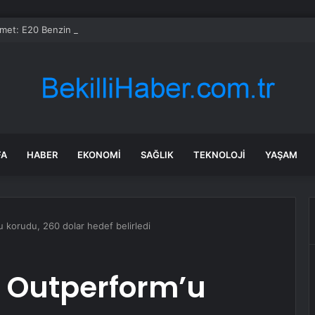
et: E20 Benzin Yaygın Motor Arızasına Yol Açmadı
FA
HABER
EKONOMI
SAĞLIK
TEKNOLOJI
YAŞAM
u korudu, 260 dolar hedef belirledi
n Outperform’u