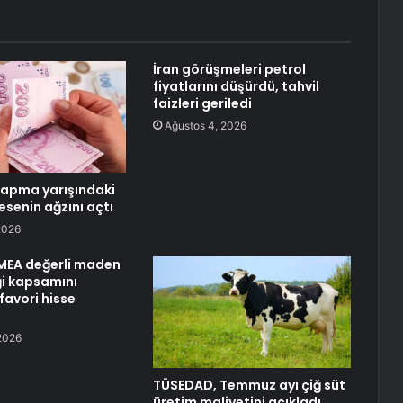
İran görüşmeleri petrol
fiyatlarını düşürdü, tahvil
faizleri geriledi
Ağustos 4, 2026
 kapma yarışındaki
esenin ağzını açtı
2026
EMEA değerli maden
i kapsamını
 favori hisse
2026
TÜSEDAD, Temmuz ayı çiğ süt
üretim maliyetini açıkladı