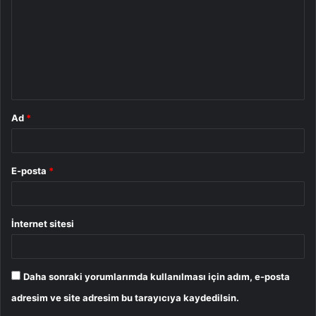
r
u
m
*
Ad
*
E-posta
*
İnternet sitesi
Daha sonraki yorumlarımda kullanılması için adım, e-posta
adresim ve site adresim bu tarayıcıya kaydedilsin.