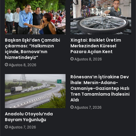
Başkan Eşki’den Çamdibi
Xingtai: Bisiklet Üretim
çıkarması: “Halkımızın
Merkezinden Küresel
içinde, Bornova’nın
Pazara Açılan Kent
hizmetindeyiz”
Ağustos 8, 2026
Ağustos 8, 2026
Rönesans’ın İştirakine Dev
İhale: Mersin-Adana-
Osmaniye-Gaziantep Hızlı
Tren Tamamlama İhalesini
Aldı
Ağustos 7, 2026
Anadolu Otoyolu’nda
Bayram Yoğunluğu
Ağustos 7, 2026