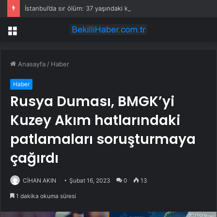
İstanbul’da sır ölüm: 37 yaşındaki kadın savcının evinde ölü bulundu!
Menü
Anasayfa
/
Haber
Haber
Rusya Duması, BMGK’yi
Kuzey Akım hatlarındaki
patlamaları soruşturmaya
çağırdı
CİHAN AKIN
Şubat 16, 2023
0
13
1 dakika okuma süresi