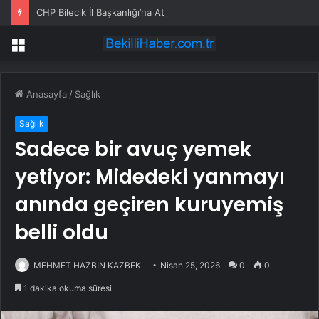
CHP Bilecik İl Başkanlığı’na Atanan Yağmur’a Anahtar Teslim Edilmedi
Menü
Anasayfa
/
Sağlık
Sağlık
Sadece bir avuç yemek
yetiyor: Midedeki yanmayı
anında geçiren kuruyemiş
belli oldu
MEHMET HAZBİN KAZBEK
Nisan 25, 2026
0
0
1 dakika okuma süresi