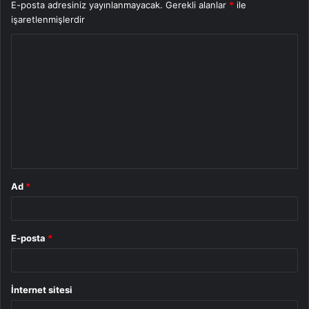
E-posta adresiniz yayınlanmayacak.
Gerekli alanlar
*
ile
işaretlenmişlerdir
Y
o
r
u
m
*
Ad
*
E-posta
*
İnternet sitesi