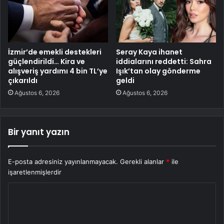
İzmir’de emekli destekleri
Seray Kaya ihanet
güçlendirildi… Kira ve
iddialarını reddetti: Sahra
alışveriş yardımı 4 bin TL’ye
Işık’tan olay gönderme
çıkarıldı
geldi
Ağustos 6, 2026
Ağustos 6, 2026
Bir yanıt yazın
E-posta adresiniz yayınlanmayacak.
Gerekli alanlar
*
ile
işaretlenmişlerdir
Y
o
r