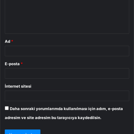
u
m
*
Ad
*
E-posta
*
İnternet sitesi
Daha sonraki yorumlarımda kullanılması için adım, e-posta
adresim ve site adresim bu tarayıcıya kaydedilsin.