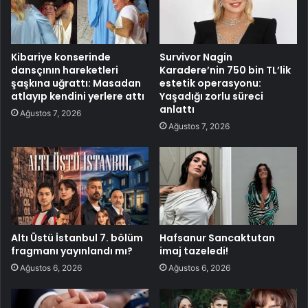
Kibariye konserinde
Survivor Nagin
dansçının hareketleri
Karadere’nin 750 bin TL’lik
şaşkına uğrattı: Masadan
estetik operasyonu:
atlayıp kendini yerlere attı
Yaşadığı zorlu süreci
anlattı
Ağustos 7, 2026
Ağustos 7, 2026
Altı Üstü İstanbul 7. bölüm
Hafsanur Sancaktutan
fragmanı yayınlandı mı?
imaj tazeledi!
Ağustos 6, 2026
Ağustos 6, 2026