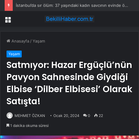
İstanbul’da sır ölüm: 37 yaşındaki kadın savcının evinde ölü bulundu!
Menü
Anasayfa
/
Yaşam
Yaşam
Satmıyor: Hazar Ergüçlü’nün
Pavyon Sahnesinde Giydiği
Elbise ‘Dilber Elbisesi’ Olarak
Satışta!
MEHMET ÖZKAN
Ocak 20, 2024
0
22
1 dakika okuma süresi