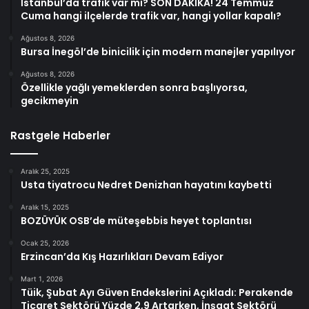
İstanbul’da trafik var mı? SON DAKİKA! 24 Temmuz
Cuma hangi ilçelerde trafik var, hangi yollar kapalı?
Ağustos 8, 2026
Bursa İnegöl’de binicilik için modern manejler yapılıyor
Ağustos 8, 2026
Özellikle yağlı yemeklerden sonra başlıyorsa,
gecikmeyin
Rastgele Haberler
Aralık 25, 2025
Usta tiyatrocu Nedret Denizhan hayatını kaybetti
Aralık 15, 2025
BOZÜYÜK OSB’de müteşebbis heyet toplantısı
Ocak 25, 2026
Erzincan’da Kış Hazırlıkları Devam Ediyor
Mart 1, 2026
Tüik, Şubat Ayı Güven Endekslerini Açıkladı: Perakende
Ticaret Sektörü Yüzde 2,9 Artarken, İnşaat Sektörü