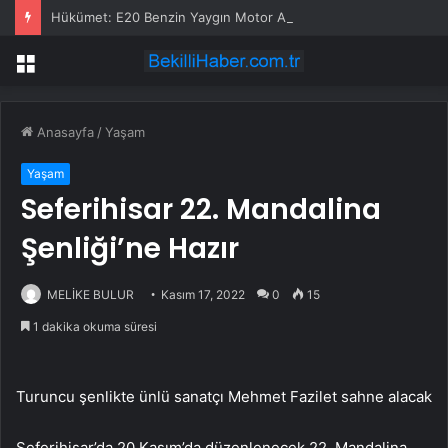
Hükümet: E20 Benzin Yaygın Motor Arızasına Yol Açmadı
Menü
Anasayfa
/
Yaşam
Yaşam
Seferihisar 22. Mandalina
Şenliği’ne Hazır
MELİKE BULUR
Kasım 17, 2022
0
15
1 dakika okuma süresi
Turuncu şenlikte ünlü sanatçı Mehmet Fazilet sahne alacak
Seferihisar’da 20 Kasım’da düzenlenecek 22. Mandalina