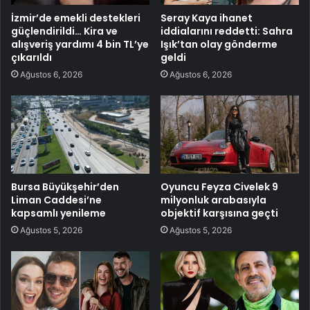
İzmir’de emekli destekleri
Seray Kaya ihanet
güçlendirildi… Kira ve
iddialarını reddetti: Sahra
alışveriş yardımı 4 bin TL’ye
Işık’tan olay gönderme
çıkarıldı
geldi
Ağustos 6, 2026
Ağustos 6, 2026
Bursa Büyükşehir’den
Oyuncu Feyza Civelek 9
Liman Caddesi’ne
milyonluk arabasıyla
kapsamlı yenileme
objektif karşısına geçti
Ağustos 5, 2026
Ağustos 5, 2026