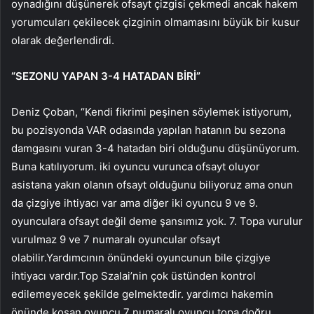
oynadığını düşünerek ofsayt çizgisi çekmedi ancak hakem
yorumcuları çekilecek çizginin olmamasını büyük bir kusur
olarak değerlendirdi.
“SEZONU YAPAN 3-4 HATADAN BİRİ”
Deniz Çoban, “Kendi fikrimi peşinen söylemek istiyorum,
bu pozisyonda VAR odasında yapılan hatanın bu sezona
damgasını vuran 3-4 hatadan biri olduğunu düşünüyorum.
Buna katılıyorum. iki oyuncu vurunca ofsayt oluyor
asistana yakın olanın ofsayt olduğunu biliyoruz ama onun
da çizgiye ihtiyacı var ama diğer iki oyuncu 9 ve 9.
oyunculara ofsayt değil deme şansımız yok. 7. Topa vurulur
vurulmaz 9 ve 7 numaralı oyuncular ofsayt
olabilir.Yardımcının önündeki oyuncunun bile çizgiye
ihtiyacı vardır.Top Szalai’nin çok üstünden kontrol
edilemeyecek şekilde gelmektedir. yardımcı hakemin
önünde koşan oyuncu 7 numaralı oyuncu topa doğru