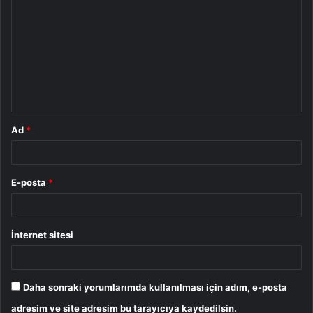
o
r
u
m
*
Ad
*
E-posta
*
İnternet sitesi
Daha sonraki yorumlarımda kullanılması için adım, e-posta
adresim ve site adresim bu tarayıcıya kaydedilsin.