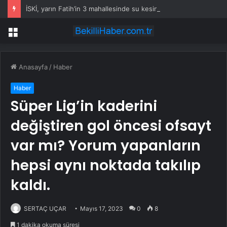
İSKİ, yarın Fatih’in 3 mahallesinde su kesintisi uygulayacak
Menü
Anasayfa
/
Haber
Haber
Süper Lig’in kaderini
değiştiren gol öncesi ofsayt
var mı? Yorum yapanların
hepsi aynı noktada takılıp
kaldı.
SERTAÇ UÇAR
Mayıs 17, 2023
0
8
1 dakika okuma süresi