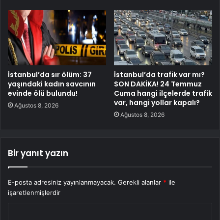
İstanbul’da sır ölüm: 37
İstanbul’da trafik var mı?
yaşındaki kadın savcının
SON DAKİKA! 24 Temmuz
evinde ölü bulundu!
Cuma hangi ilçelerde trafik
var, hangi yollar kapalı?
Ağustos 8, 2026
Ağustos 8, 2026
Bir yanıt yazın
E-posta adresiniz yayınlanmayacak.
Gerekli alanlar
*
ile
işaretlenmişlerdir
Y