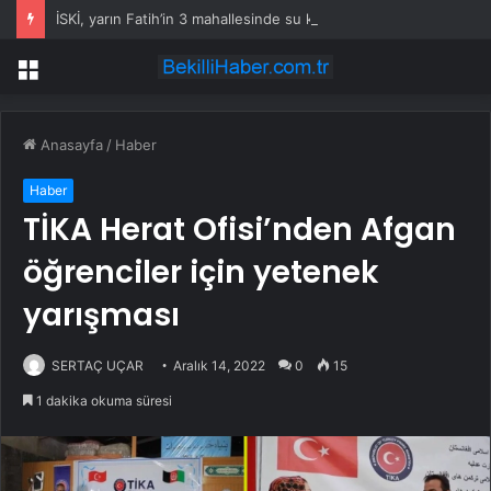
İSKİ, yarın Fatih’in 3 mahallesinde su kesintisi uygulayacak
Menü
Anasayfa
/
Haber
Haber
TİKA Herat Ofisi’nden Afgan
öğrenciler için yetenek
yarışması
SERTAÇ UÇAR
Aralık 14, 2022
0
15
1 dakika okuma süresi