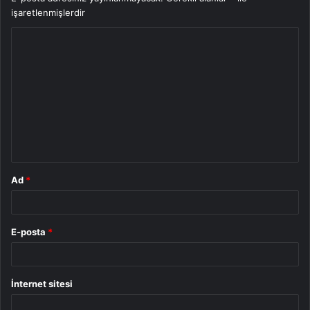
işaretlenmişlerdir
Y
o
r
u
m
*
Ad
*
E-posta
*
İnternet sitesi