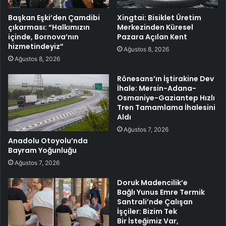
Başkan Eşki’den Çamdibi
Xingtai: Bisiklet Üretim
çıkarması: “Halkımızın
Merkezinden Küresel
içinde, Bornova’nın
Pazara Açılan Kent
hizmetindeyiz”
Ağustos 8, 2026
Ağustos 8, 2026
Rönesans’ın İştirakine Dev
İhale: Mersin-Adana-
Osmaniye-Gaziantep Hızlı
Tren Tamamlama İhalesini
Aldı
Ağustos 7, 2026
Anadolu Otoyolu’nda
Bayram Yoğunluğu
Ağustos 7, 2026
Doruk Madencilik’e
Bağlı Yunus Emre Termik
Santrali’nde Çalışan
İşçiler: Bizim Tek
Bir İsteğimiz Var,