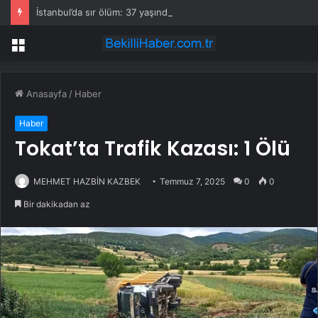
İstanbul’da sır ölüm: 37 yaşındaki kadın savcının evinde ölü bulundu!
Menü
Anasayfa
/
Haber
Haber
Tokat’ta Trafik Kazası: 1 Ölü
MEHMET HAZBİN KAZBEK
Temmuz 7, 2025
0
0
Bir dakikadan az