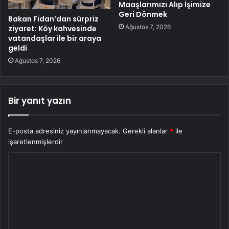
Maaşlarımızı Alıp İşimize
Geri Dönmek
Bakan Fidan’dan sürpriz
Ağustos 7, 2026
ziyaret: Köy kahvesinde
vatandaşlar ile bir araya
geldi
Ağustos 7, 2026
Bir yanıt yazın
E-posta adresiniz yayınlanmayacak.
Gerekli alanlar
*
ile
işaretlenmişlerdir
Y
o
r
u
m